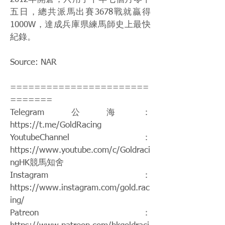
五日，總共派馬出賽3678戰就贏得
1000W，達成兵庫県練馬師史上最快
紀錄。
Source: NAR
=======================
=======
Telegram公海：
https://t.me/GoldRacing
YoutubeChannel：
https://www.youtube.com/c/Goldraci
ngHK
競馬知舍
Instagram：
https://www.instagram.com/gold.rac
ing/
Patreon：