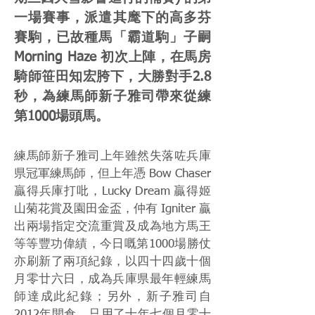
一場賽事，派遣其麾下的高多芬
賽駒，已故種馬「霸道駒」子嗣
Morning Haze 初次上陣，在馬房
騎師笹田知宏胯下，大勝對手2.8
秒，為練馬師新子雅司帶來從練
第1000場頭馬。
練馬師新子雅司上年雖然失落咗兵庫
県冠軍練馬師，但上年憑 Bow Chaser
贏得兵庫打吡，Lucky Dream 贏得姬
山菊花賞及園田金盃，仲有 Igniter 贏
出兩場指定交流重賞及成為地方馬王
等等豐功偉績，今日嘅第1000場勝仗
亦刷新了兩項紀錄，以四十四歲十個
月零廿六日，成為兵庫県最年輕練馬
師達成此紀錄；另外，新子雅司自
2012年開倉，只用了十年七個月零十