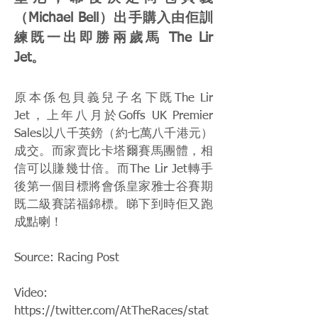
（Michael Bell）出手購入由佢訓
練既一出即勝兩歲馬 The Lir
Jet。
原本係包貝義兒子名下既The Lir
Jet，上年八月於Goffs UK Premier
Sales以八千英鎊（約七萬八千港元）
成交。而家賣比卡塔爾賽馬團體，相
信可以賺幾廿倍。而The Lir Jet轉手
後第一個目標將會係皇家雅士谷賽期
既二級賽諾福錦標。睇下到時佢又跑
成點喇！
Source: Racing Post
Video:
https://twitter.com/AtTheRaces/stat