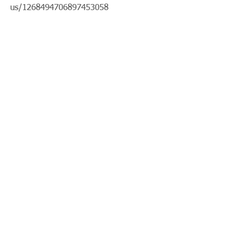
us/1268494706897453058
< Previous News
News List
Next News >
© 2018 by Parko Chan. Proudly