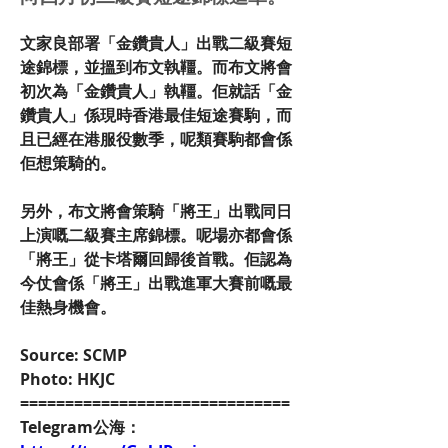
文家良部署「金鑽貴人」出戰二級賽短
途錦標，並搵到布文執韁。而布文將會
初次為「金鑽貴人」執韁。佢就話「金
鑽貴人」係現時香港最佳短途賽駒，而
且已經在港服役數季，呢類賽駒都會係
佢想策騎的。
另外，布文將會策騎「將王」出戰同日
上演嘅二級賽主席錦標。呢場亦都會係
「將王」從卡塔爾回歸後首戰。佢認為
今仗會係「將王」出戰進軍大賽前嘅最
佳熱身機會。
Source: SCMP
Photo: HKJC
==============================
Telegram公海：