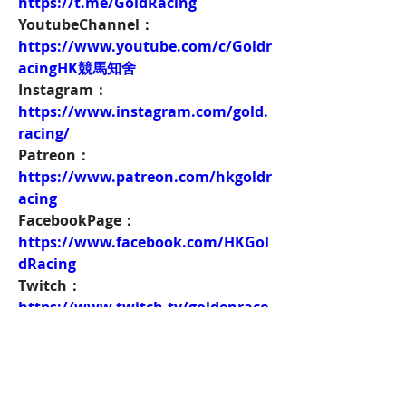
https://t.me/GoldRacing
YoutubeChannel：
https://www.youtube.com/c/Goldr
acingHK競馬知舍
Instagram：
https://www.instagram.com/gold.
racing/
Patreon：
https://www.patreon.com/hkgoldr
acing
FacebookPage：
https://www.facebook.com/HKGol
dRacing
Twitch：
https://www.twitch.tv/goldenrace
賽馬新聞：
https://www.hkgoldracing.com/ne
ws-1