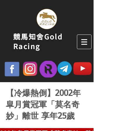
競馬知舍Gold
Racing
【冷爆熱倒】2002年
皐月賞冠軍「莫名奇
妙」離世 享年25歲