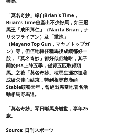
種馬。
「莫名奇妙」緣自Brian's Time，
Brian's Time曾產出不少好馬，如三冠
馬王「成田拜仁」（Narita Brian，ナ
リタブライアン）及「重炮」
（Mayano Top Gun，マヤノトップガ
ン）等，但佢地轉任種馬後成績都好一
般，「莫名奇妙」都好似佢地咁，其子
嗣於JRA上陣五季，僅得五匹取得頭
馬。之後「莫名奇妙」種馬生涯亦隨著
成績欠佳而結束，轉到相馬市鹿頭
Stable頤養天年，曾經出席當地著名活
動相馬野馬追。
「莫名奇妙」琴日喺馬房離世，享年25
歲。
Source: 日刊スポーツ