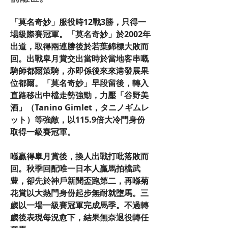
「莫名奇妙」服役時12戰3勝，只得一
場級際賽冠軍。「莫名奇妙」於2002年
出道，取得兩連勝後於若葉錦標大敗而
回。出戰皐月賞交出當時於當地客串嘅
騎師都爾策騎，亦即係後來來港發展果
位都爾。「莫名奇妙」早段留後，轉入
直路移出中檔走勢強勁，力壓「谷野美
酒」（Tanino Gimlet，タニノギムレ
ット）等強敵，以115.9倍大冷門身份
取得一級賽冠軍。
喺贏得皐月賞後，換人出戰打吡落敗而
回。秋季回配唯一日本人贏馬拍檔武
豊，卻先於神戶新聞盃跑第二，再喺菊
花賞以大熱門身份起步無耐就墮馬。三
歲以一場一級賽冠軍完成馬季。不過轉
歲後表現每況愈下，結果無奈退役轉任