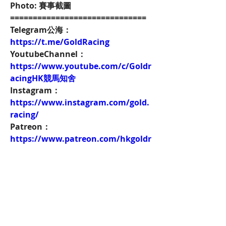
Photo: 賽事截圖
==============================
Telegram公海：
https://t.me/GoldRacing
YoutubeChannel：
https://www.youtube.com/c/Goldr
acingHK競馬知舍
Instagram：
https://www.instagram.com/gold.
racing/
Patreon：
https://www.patreon.com/hkgoldr
acing
FacebookPage：
https://www.facebook.com/HKGol
dRacing
Twitch：
https://www.twitch.tv/goldenrace
賽馬新聞：