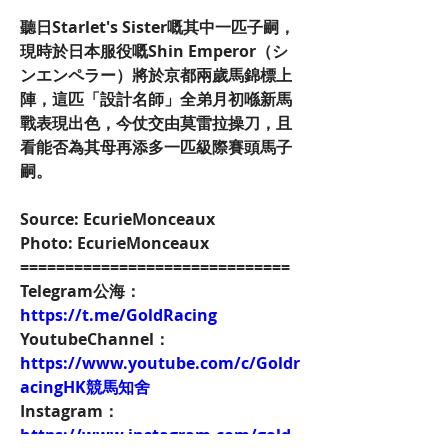
聽日Starlet's Sister嘅其中一匹子嗣，
現時於日本服役嘅Shin Emperor（シ
ンエンペラー）將於京都兩歲馬錦標上
陣，這匹「設計名師」全弟月初喺新馬
戰表現出色，今仗交由莫雷拉操刀，且
看能否為其母再添多一匹級際賽頭馬子
嗣。
Source: EcurieMonceaux
Photo: EcurieMonceaux
==============================
Telegram公海：
https://t.me/GoldRacing
YoutubeChannel：
https://www.youtube.com/c/Goldr
acingHK競馬知舍
Instagram：
https://www.instagram.com/gold.