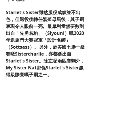
Starlet's Sister雖然服役成績並不出
色，但退役後轉任繁殖母馬後，其子嗣
表現令人眼前一亮。最犀利當然要數到
出自「先勇名駒」（Siyouni）嘅2020
年凱旋門大賽冠軍「設計名師」
（Sottsass）。另外，於美國七勝一級
賽嘅Sistercharlie，亦都係出自
Starlet's Sister。除左呢兩匹賽駒外，
My Sister Nat都係Starlet's Sister贏
得級際賽嘅子嗣之一。