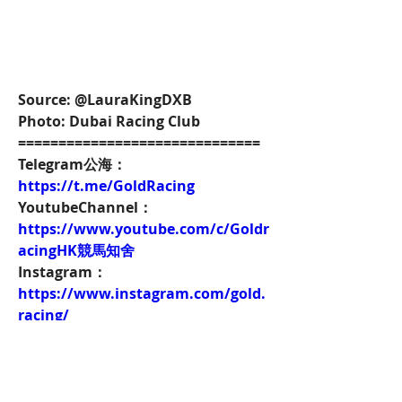
Source: @LauraKingDXB
Photo: Dubai Racing Club
==============================
Telegram公海：
https://t.me/GoldRacing
YoutubeChannel：
https://www.youtube.com/c/Goldr
acingHK競馬知舍
Instagram：
https://www.instagram.com/gold.
racing/
Patreon：
https://www.patreon.com/hkgoldr
acing
FacebookPage：