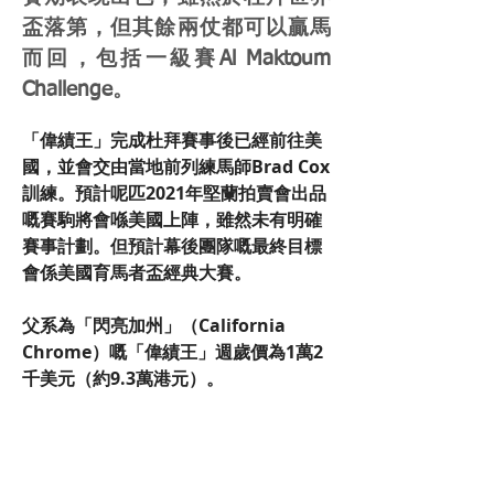
盃落第，但其餘兩仗都可以贏馬
而回，包括一級賽Al Maktoum
Challenge。
「偉績王」完成杜拜賽事後已經前往美
國，並會交由當地前列練馬師Brad Cox
訓練。預計呢匹2021年堅蘭拍賣會出品
嘅賽駒將會喺美國上陣，雖然未有明確
賽事計劃。但預計幕後團隊嘅最終目標
會係美國育馬者盃經典大賽。
父系為「閃亮加州」（California 
Chrome）嘅「偉績王」週歲價為1萬2
千美元（約9.3萬港元）。