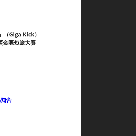
iga Kick）
高獎金嘅短途大賽
競馬知舍