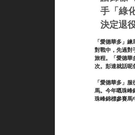
手「綠化
決定退
「愛德華多」練
對戰中，先過對
旅程。「愛德華
次。彭達就話呢
「愛德華多」服
馬。今年嘅珠峰
珠峰錦標參賽馬