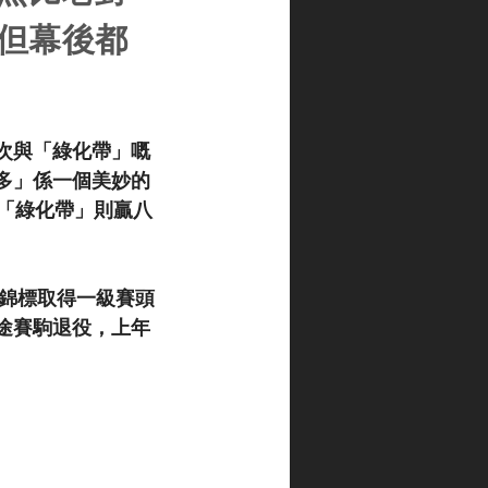
，但幕後都
次與「綠化帶」嘅
多」係一個美妙的
「綠化帶」則贏八
萬錦標取得一級賽頭
途賽駒退役，上年