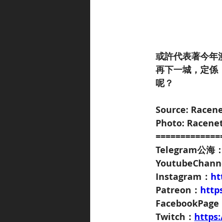
或許代表著今年澳
再下一城，定係「
呢？
Source: Racen
Photo: Racene
=============
Telegram公海
YoutubeChan
Instagram：
ht
Patreon：
http
FacebookPag
Twitch：
https