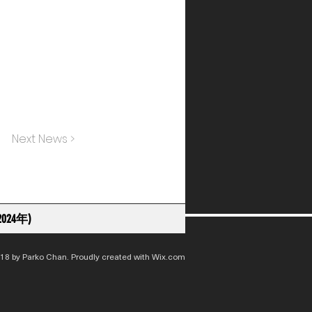
Next News >
024年)
18 by Parko Chan. Proudly created with
Wix.com