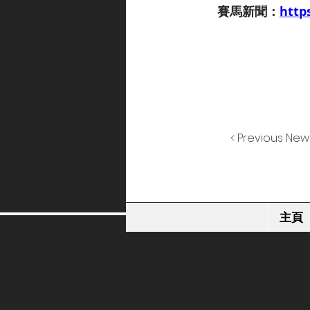
賽馬新聞：
http
< Previous New
主頁