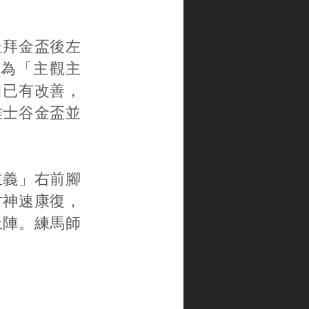
於杜拜金盃後左
為「主觀主
日已有改善，
雅士谷金盃並
主義」右前腳
咁神速康復，
上陣。練馬師