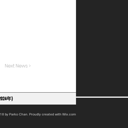
Next News >
024年)
18 by Parko Chan. Proudly created with
Wix.com