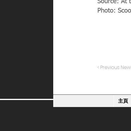
Source: At 
Photo: Sco
< Previous New
主頁