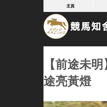
主頁
競馬知舍G
【前途未明
途亮黃燈