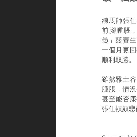
練馬師張仕頓
前腳腫脹
義」競賽生
一個月更回
順利取勝。
雖然雅士谷
腫脹，情況
甚至能否康
張仕頓頗悲