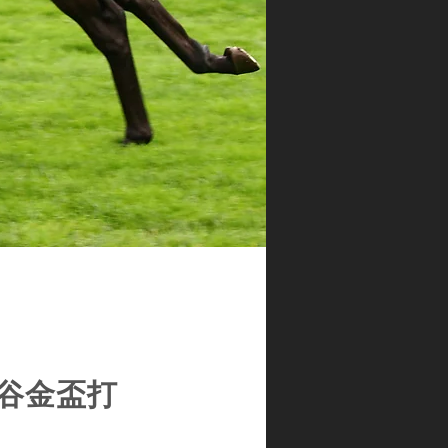
士谷金盃打
。