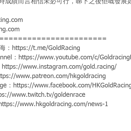
時成績而言相信未必可行，睇下之後佢嘅發展
cing.com
ing.com
=======================
公海：
https://t.me/GoldRacing
annel：
https://www.youtube.com/c/Goldracin
：
https://www.instagram.com/gold.racing/
ttps://www.patreon.com/hkgoldracing
age：
https://www.facebook.com/HKGoldRacin
ps://www.twitch.tv/goldenrace
https://www.hkgoldracing.com/news-1