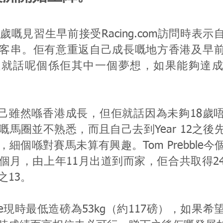
歲嘅見習生早前接受Racing.com訪問時表
客串。佢有意重返自己成長嘅地方香港及早
佢就話呢個係佢其中一個夢想，如果能夠達成
自己雖然喺香港成長，但佢就話因為未夠18歲
嘅馬圈並不熟悉，而且自己去到Year 12之後
細個喺對賽馬未算有興趣。Tom Prebble
個月，由上年11月出道到而家，佢合共取得2
之13。
ebble現時最低造磅為53kg（約117磅），如果