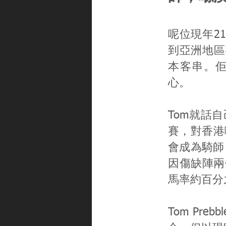
呢位現年21
到亞洲地區
本客串。
心。
Tom就話
賽，對香港
會成為騎師，
因傷缺陣兩
馬率約百分
Tom Pr