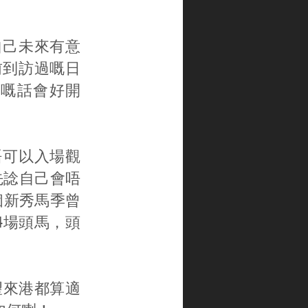
示自己未來有意
前到訪過嘅日
嘅話會好開
唔可以入場觀
先諗自己會唔
今個新秀馬季曾
4場頭馬，頭
希望來港都算適