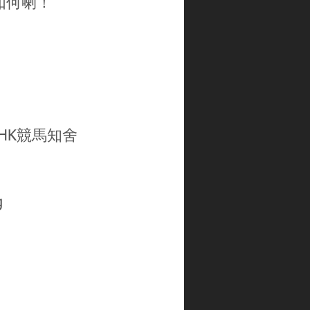
如何喇！
gHK
競馬知舍
g