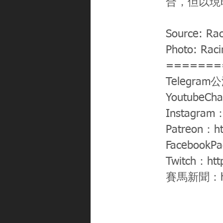
合，但以現
Source: Ra
Photo: Rac
=======
Telegram
YoutubeCh
Instagram
Patreon：
h
FacebookP
Twitch：
htt
賽馬新聞：