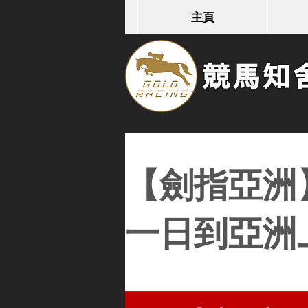
主頁
競馬知舍G
【劍指亞洲】
一日到亞洲