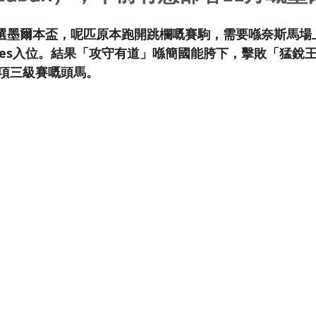
選墨爾本盃，呢匹原本跑開跳欄嘅賽駒，需要喺奈斯馬場
 Stakes入位。結果「攻守有道」喺簡國能胯下，擊敗「猛銳王」（
呢項三級賽嘅頭馬。