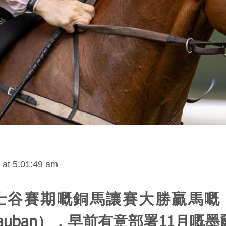
 at 5:01:49 am
士谷賽期嘅銅馬讓賽大勝贏馬嘅
auban），早前有意部署11月嘅