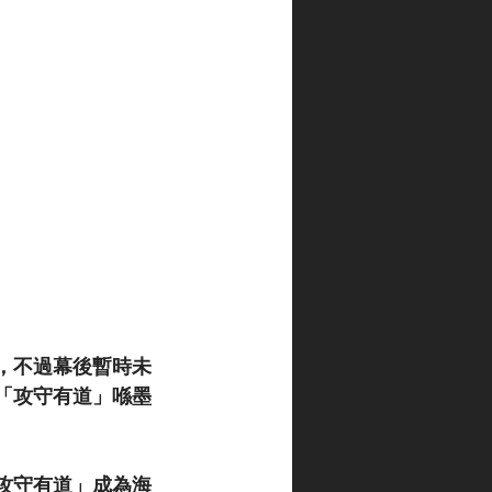
，不過幕後暫時未
「攻守有道」喺墨
攻守有道」成為海