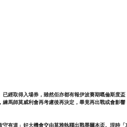
」已經取得入場券，雖然佢亦都有報伊波賽期嘅倫斯度盃
，練馬師莫威利會再考慮後再決定，畢竟再出戰或會影響
攻守有道」好大機會交由莫雅執韁出戰墨爾本盃。現時「