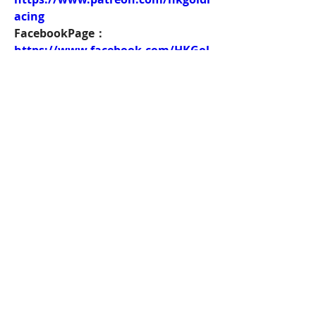
acing
FacebookPage：
https://www.facebook.com/HKGol
dRacing
Twitch：
https://www.twitch.tv/goldenrace
賽馬新聞：
https://www.hkgoldracing.com/ne
ws-1