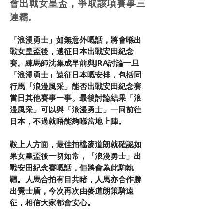
會出戰女皇盃，爭取該項賽事三
連霸。
「浪漫勇士」如無意外嘅話，將會喺出
戰女皇盃後，遠征日本出戰安田紀念
賽。練馬師沈集成早前與JRA討論一旦
「浪漫勇士」遠征日本嘅安排，包括同
行馬「浪漫風采」能否出戰安田紀念賽
當日其他賽事一事。最後討論結果「浪
漫風采」可以與「浪漫勇士」一同前往
日本，不過就唔能夠喺當地上陣。
鞍上人方面，最佳拍檔麥道朗就確認如
果女皇盃後一切如常，「浪漫勇士」出
戰安田紀念賽嘅話，佢將會為此駒執
韁。人馬合拍有目共睹，人馬亦合作勝
出覺士盾，今次再次由麥道朗策騎遠
征，相信大家都會安心。