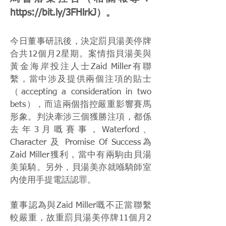
https://bit.ly/3FHlrkJ
）。
今日董事研訊後，決定罰貝湯美停牌
合共12個月2星期。案情指貝湯美與
黃金海岸投注人士Zaid Miller有聯
繫，當中涉及提供兩個注項的貼士
（accepting a consideration in two
bets），而這兩個指控嚴重影響賽馬
形象。判決牽涉三個獲勝注項，都係
去年3月嘅賽事，Waterford、
Character 及 Promise Of Success為
Zaid Miller獲利，當中有兩駒由貝湯
美策騎。另外，貝湯美亦就喺騎師室
內使用手提電話認罪。
董事認為與Zaid Miller嘅不正當聯繫
較嚴重，故重罰貝湯美停牌11個月2