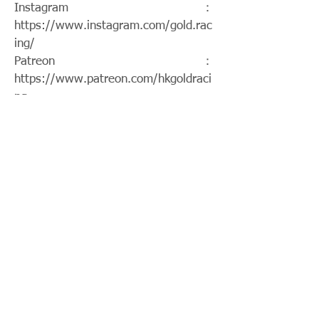
Instagram：
https://www.instagram.com/gold.rac
ing/
Patreon：
https://www.patreon.com/hkgoldraci
ng
FacebookPage：
https://www.facebook.com/HKGoldR
acing
Twitch：
https://www.twitch.tv/goldenrace
賽馬新聞：
https://www.hkgoldracing.com/news
-1