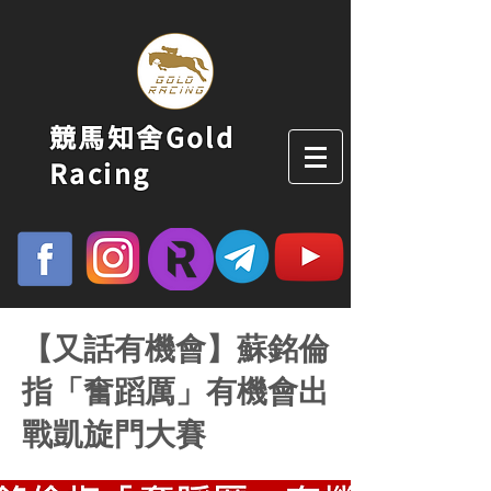
競馬知舍Gold
Racing
【又話有機會】蘇銘倫
指「奮蹈厲」有機會出
戰凱旋門大賽