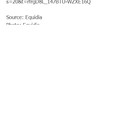
s=20&t=rfrgD8L_147BTU-WZXE16Q
Source: Equidia
Photo: Equidia
< Previous News
News List
Next News >