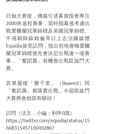
日蝕大賽後，傳媒引述幕後指會專注
2000米途程賽事，當時指幕後考慮出
戰愛爾蘭冠軍錦標及英國冠軍錦標。
不過騎師蘇銘倫琴日上左法國媒體
Equidia接受訪問，指出佢地會喺愛爾
蘭冠軍錦標後先會決定出戰邊一場賽
事，「奮蹈厲」有機會出戰凱旋門大
賽。
若果最後「勝千里」（Baaeed）同
「奮蹈厲」都落實出戰，今屆凱旋門
大賽將會相當有睇頭！
訪問（法文，小編：利申0識）
https://twitter.com/equidia/status/15
66831549710049286?