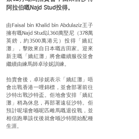
阿拉伯嘅Najd Stud投得。
由Faisal bin Khalid bin Abdulaziz王子
擁有嘅Najd Stud以360萬堅尼（378萬
英鎊，約3500萬港元）投得「嬌紅
灘」，擊敗來自日本嘅吉田家。迎來
新主嘅「嬌紅灘」將會繼續服役並會
繼續由練馬師卓珍妮訓練。
拍賣會後，卓珍妮表示「嬌紅灘」唔
會出戰香港一哩錦標，並會部署前往
沙特出戰沙特盃。佢地會安排「嬌紅
灘」稍為休息，再部署遠征沙特。佢
預計呢場會喺呢匹雌馬嘅退役戰，並
相信跑畢該仗後就會喺沙特開始配種
生涯。