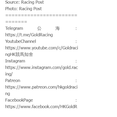
Source: Racing Post
Photo: Racing Post
=======================
=======
Telegram公海：
https://t.me/GoldRacing
YoutubeChannel：
https://www.youtube.com/c/Goldraci
ngHK
競馬知舍
Instagram：
https://www.instagram.com/gold.rac
ing/
Patreon：
https://www.patreon.com/hkgoldraci
ng
FacebookPage：
https://www.facebook.com/HKGoldR
acing