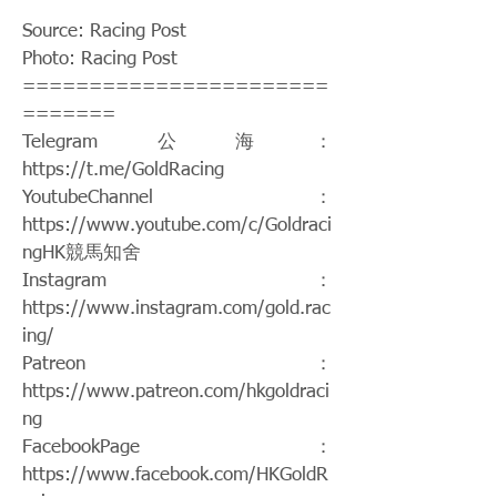
Source: Racing Post
Photo: Racing Post
=======================
=======
Telegram公海：
https://t.me/GoldRacing
YoutubeChannel：
https://www.youtube.com/c/Goldraci
ngHK
競馬知舍
Instagram：
https://www.instagram.com/gold.rac
ing/
Patreon：
https://www.patreon.com/hkgoldraci
ng
FacebookPage：
https://www.facebook.com/HKGoldR