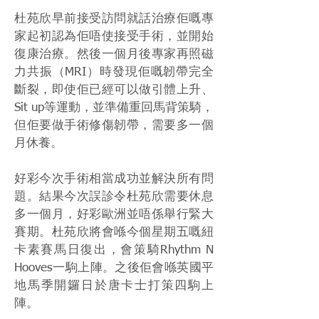
杜苑欣早前接受訪問就話治療佢嘅專
家起初認為佢唔使接受手術，並開始
復康治療。然後一個月後專家再照磁
力共振（MRI）時發現佢嘅韌帶完全
斷裂，即使佢已經可以做引體上升、
Sit up等運動，並準備重回馬背策騎，
但佢要做手術修傷韌帶，需要多一個
月休養。
好彩今次手術相當成功並解決所有問
題。結果今次誤診令杜苑欣需要休息
多一個月，好彩歐洲並唔係舉行緊大
賽期。杜苑欣將會喺今個星期五嘅紐
卡素賽馬日復出，會策騎Rhythm N
Hooves一駒上陣。之後佢會喺英國平
地馬季開鑼日於唐卡士打策四駒上
陣。