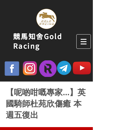
競馬知舍Gold
Racing
【呢啲咁嘅專家…】英
國騎師杜苑欣傷癒 本
週五復出