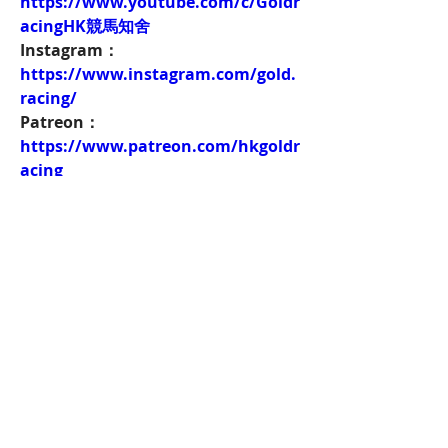
https://www.youtube.com/c/Goldr
acingHK競馬知舍
Instagram：
https://www.instagram.com/gold.
racing/
Patreon：
https://www.patreon.com/hkgoldr
acing
FacebookPage：
https://www.facebook.com/HKGol
dRacing
Twitch：
https://www.twitch.tv/goldenrace
賽馬新聞：
https://www.hkgoldracing.com/ne
ws-1