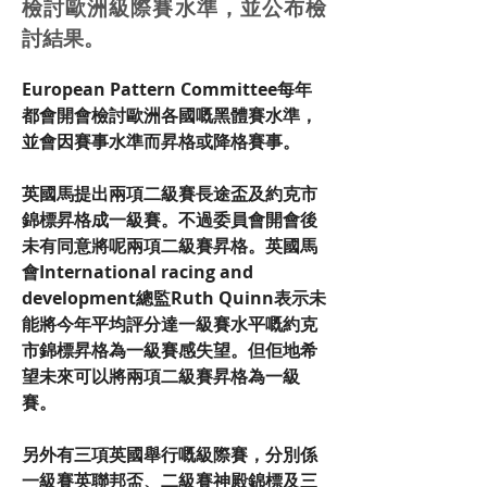
檢討歐洲級際賽水準，並公布檢
討結果。
European Pattern Committee每年
都會開會檢討歐洲各國嘅黑體賽水準，
並會因賽事水準而昇格或降格賽事。
英國馬提出兩項二級賽長途盃及約克市
錦標昇格成一級賽。不過委員會開會後
未有同意將呢兩項二級賽昇格。英國馬
會International racing and 
development總監Ruth Quinn表示未
能將今年平均評分達一級賽水平嘅約克
市錦標昇格為一級賽感失望。但佢地希
望未來可以將兩項二級賽昇格為一級
賽。
另外有三項英國舉行嘅級際賽，分別係
一級賽英聯邦盃、二級賽神殿錦標及三