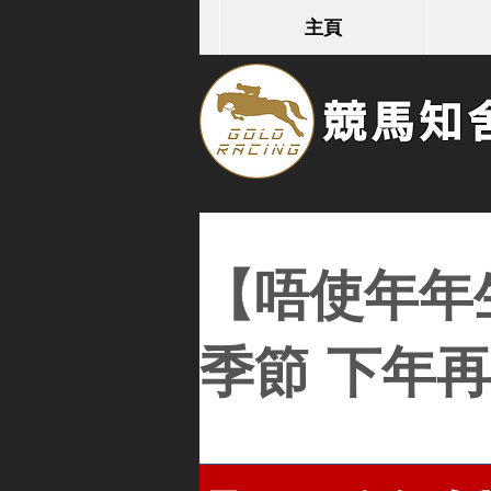
主頁
競馬知舍G
【唔使年年
季節 下年