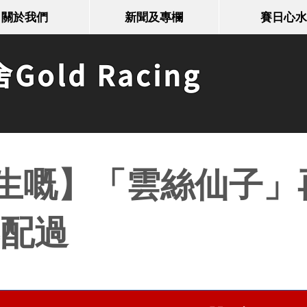
關於我們
新聞及專欄
賽日心水
old Racing
生嘅】「雲絲仙子」
再配過