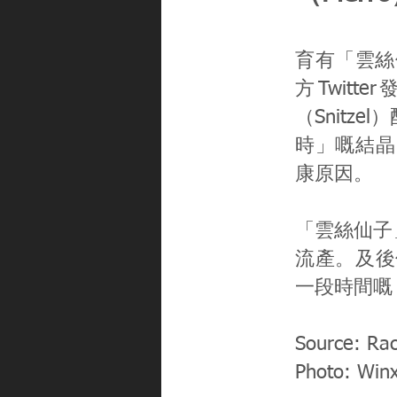
育有「雲絲仙子
方Twit
（Snit
時」嘅結晶
康原因。
「雲絲仙子」
流產。及後
一段時間嘅
Source: Ra
Photo: Winx 