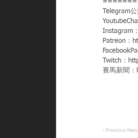
=======
Telegram
YoutubeCh
Instagram
Patreon：
h
FacebookP
Twitch：
htt
賽馬新聞：
< Previous New