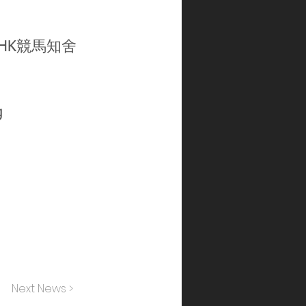
gHK
競馬知舍
g
Next News >