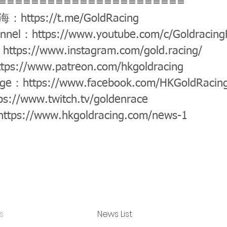
=======================
公海：
https://t.me/GoldRacing
annel：
https://www.youtube.com/c/Goldracin
：
https://www.instagram.com/gold.racing/
ttps://www.patreon.com/hkgoldracing
age：
https://www.facebook.com/HKGoldRacin
ps://www.twitch.tv/goldenrace
https://www.hkgoldracing.com/news-1
s
News List