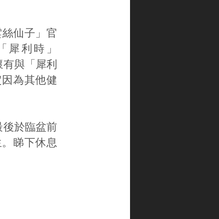
喺「雲絲仙子」官
與「犀利時」
會懷有與「犀利
定因為其他健
，但最後於臨盆前
生。睇下休息