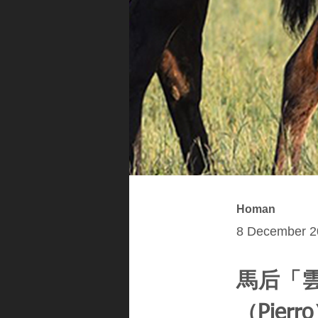
Homan
8 December 2
馬后「雲
（Pier