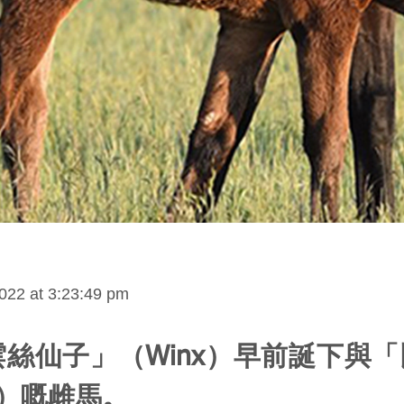
022 at 3:23:49 pm
絲仙子」（Winx）早前誕下與
ro）嘅雌馬。