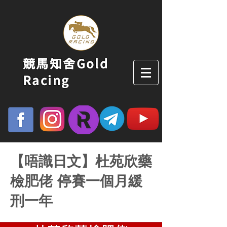
競馬知舍Gold
Racing
【唔識日文】杜苑欣藥
檢肥佬 停賽一個月緩
刑一年