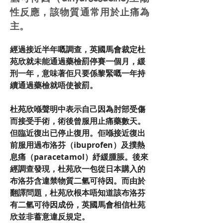
性反應，該物質通常用於止痛為
主。
經過接近半年嘅調查，英國馬會裁定杜
苑欣就未能通過藥檢罰停賽一個月，緩
刑一年，意味著佢只要係黎緊嘅一年持
續通過藥檢就唔使被罰。
杜苑欣喺聲明中表示自己因為肘部受傷
而接受手術，術後曾服用止痛藥數天。
但臨近復出已停止復用。佢喺接近復出
前服用過布洛芬（ibuprofen）及撲熱
息痛（paracetamol）紓緩腫脹。後來
經調查發現，杜苑欣一包從日本購入的
布洛芬含違禁物質二氫可待因。而由於
翻譯問題，杜苑欣根本唔知道該布洛芬
有二氫可待因成份，英國馬會相信杜苑
欣並非蓄意違反規定。