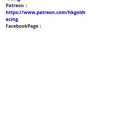
Patreon：
https://www.patreon.com/hkgoldr
acing
FacebookPage：
https://www.facebook.com/HKGol
dRacing
Twitch：
https://www.twitch.tv/goldenrace
賽馬新聞：
https://www.hkgoldracing.com/ne
ws-1