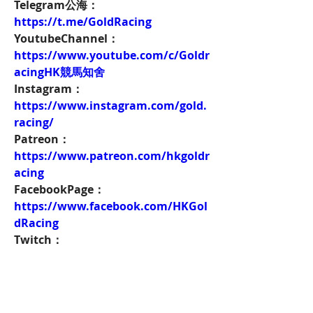
Telegram公海：
https://t.me/GoldRacing
YoutubeChannel：
https://www.youtube.com/c/Goldr
acingHK競馬知舍
Instagram：
https://www.instagram.com/gold.
racing/
Patreon：
https://www.patreon.com/hkgoldr
acing
FacebookPage：
https://www.facebook.com/HKGol
dRacing
Twitch：
https://www.twitch.tv/goldenrace
賽馬新聞：
https://www.hkgoldracing.com/ne
ws-1