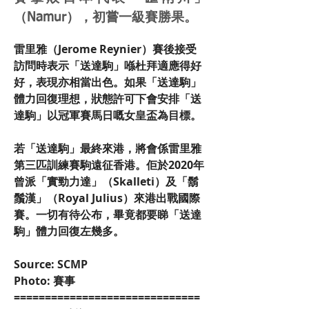
（Namur），初嘗一級賽勝果。
雷里雅（Jerome Reynier）賽後接受
訪問時表示「送達駒」喺杜拜適應得好
好，表現亦相當出色。如果「送達駒」
體力回復理想，狀態許可下會安排「送
達駒」以冠軍賽馬日嘅女皇盃為目標。
若「送達駒」最終來港，將會係雷里雅
第三匹訓練賽駒遠征香港。佢於2020年
曾派「實勁力達」（Skalleti）及「鬍
鬚漢」（Royal Julius）來港出戰國際
賽。一切有待公布，畢竟都要睇「送達
駒」體力回復左幾多。
Source: SCMP
Photo: 賽事
==============================