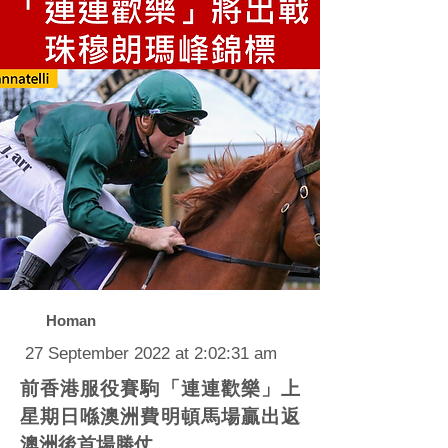
Homan
27 September 2022 at 2:02:31 am
前香港服役賽駒「連連歡樂」上
星期日喺澳洲費明頓馬場贏出返
澳洲後首場勝仗。