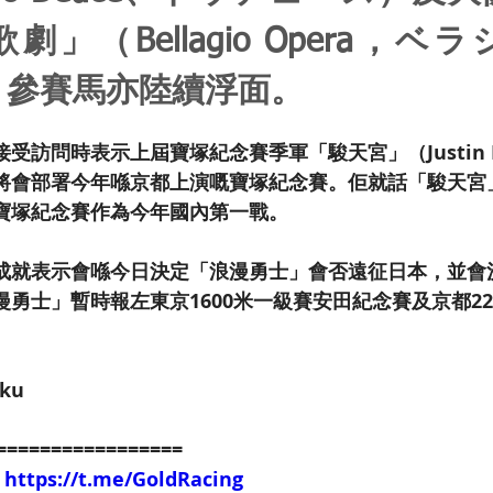
劇」（Bellagio Opera，ベ
，參賽馬亦陸續浮面。
受訪問時表示上屆寶塚紀念賽季軍「駿天宮」（Justin P
將會部署今年喺京都上演嘅寶塚紀念賽。佢就話「駿天宮
寶塚紀念賽作為今年國內第一戰。
成就表示會喺今日決定「浪漫勇士」會否遠征日本，並會
勇士」暫時報左東京1600米一級賽安田紀念賽及京都22
oku
圖
=================
：
https://t.me/GoldRacing