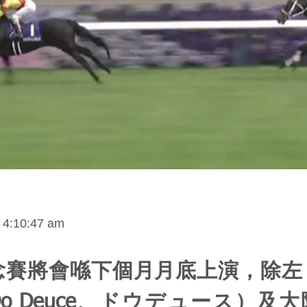
 4:10:47 am
念賽將會喺下個月月底上演，除左
o Deuce、ドウデュース）及