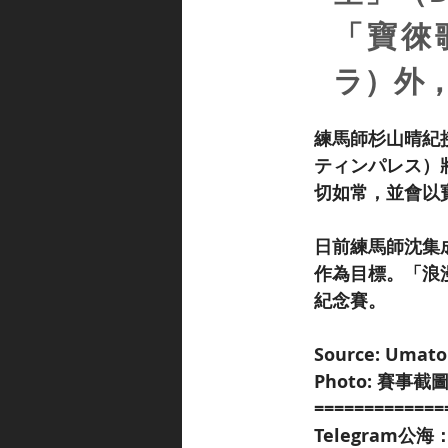
「寶徠歌
ラ）外
練馬師杉山晴紀接
ティンパレス）
切如常，並會以
日前練馬師沈集
作為目標。「浪漫
紀念賽。
Source: Umat
Photo: 賽事截
=============
Telegram公海