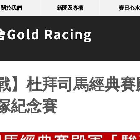
關於我們
新聞及專欄
賽日心水
old Racing
戰】杜拜司馬經典賽
塚紀念賽