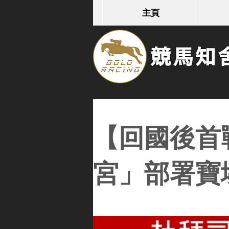
主頁
競馬知舍G
【回國後首
宮」部署寶