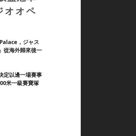
ラジオオペ
alace，ジャス
」從海外歸來後一
決定以邊一場賽事
00米一級賽寶塚