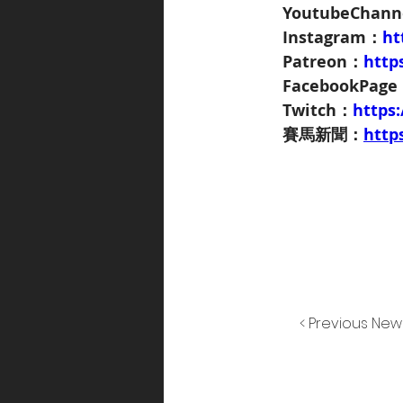
YoutubeChan
Instagram：
ht
Patreon：
http
FacebookPag
Twitch：
https
賽馬新聞：
http
< Previous New