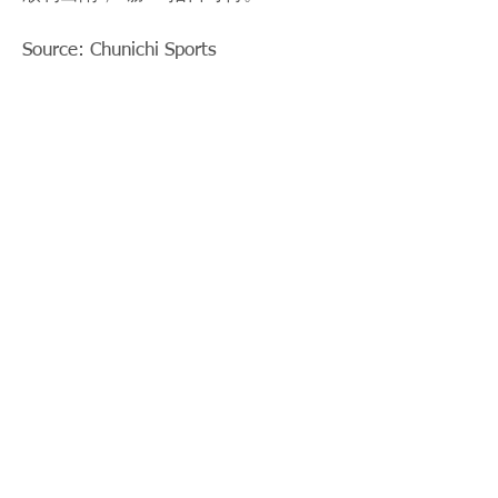
Source: Chunichi Sports
< Previous News
News List
Next News >