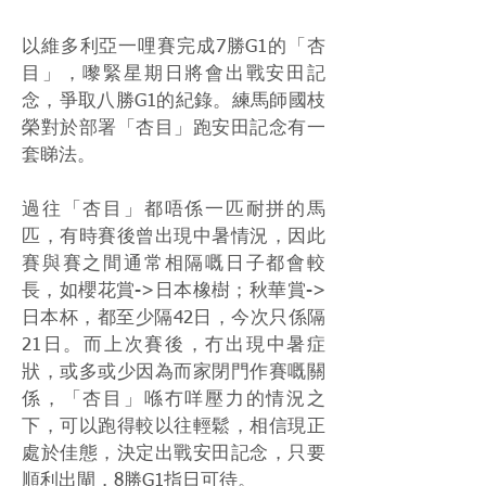
以維多利亞一哩賽完成7勝G1的「杏
目」，嚟緊星期日將會出戰安田記
念，爭取八勝G1的紀錄。練馬師國枝
榮對於部署「杏目」跑安田記念有一
套睇法。
過往「杏目」都唔係一匹耐拼的馬
匹，有時賽後曾出現中暑情況，因此
賽與賽之間通常相隔嘅日子都會較
長，如櫻花賞->日本橡樹；秋華賞->
日本杯，都至少隔42日，今次只係隔
21日。而上次賽後，冇出現中暑症
狀，或多或少因為而家閉門作賽嘅關
係，「杏目」喺冇咩壓力的情況之
下，可以跑得較以往輕鬆，相信現正
處於佳態，決定出戰安田記念，只要
順利出閘，8勝G1指日可待。