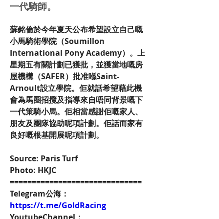
一代騎師。
蘇銘倫於今年夏天公布希望設立自己嘅
小馬騎術學院（Soumillon 
International Pony Academy）。上
星期五有關計劃已獲批，並獲當地嘅房
屋機構（SAFER）批准喺Saint-
Arnoult設立學院。佢就話希望藉此機
會為馬圈招攬及指導來自唔同背景嘅下
一代策騎小馬。佢相當感謝佢嘅家人、
朋友及團隊協助呢項計劃。佢話而家有
良好嘅根基開展呢項計劃。
Source: Paris Turf
Photo: HKJC
==============================
Telegram公海：
https://t.me/GoldRacing
YoutubeChannel：