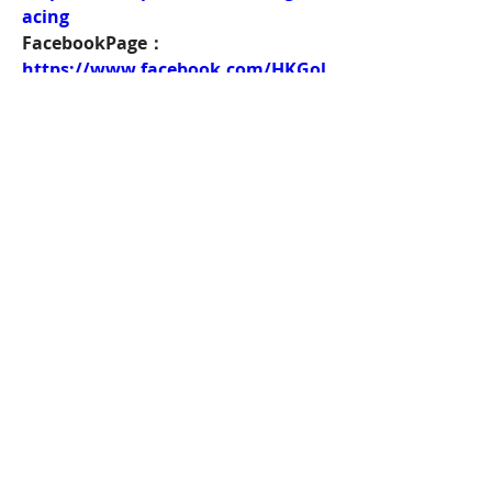
acing
FacebookPage：
https://www.facebook.com/HKGol
dRacing
Twitch：
https://www.twitch.tv/goldenrace
賽馬新聞：
https://www.hkgoldracing.com/ne
ws-1