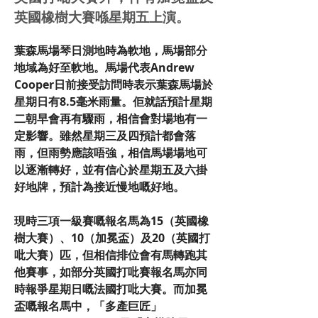
英國橡樹大賽喺星期五上演。
葉森馬場琴日測地時為軟地，馬場部分
地域為好至軟地。馬場代表Andrew 
Cooper日前接受訪問時表示葉森馬場於
星期日有8.5毫米雨量。佢就話預計星期
二朝早會再有驟雨，相信會對場地有一
定影響。雖然星期三及四預計都會落
雨，但雨勢應該唔強，相信馬場場地可
以逐漸轉好，並有信心於星期五及六掛
好地牌，預計為接近慢地嘅好地。
現時三項一級賽嘅報名馬為15（英國橡
樹大賽）、10（加冕盃）及20（英國打
吡大賽）匹，但相信排位會有馬轉跑其
他賽事，如部分英國打吡賽報名馬亦同
時報爭星期日嘅法國打吡大賽。而加冕
盃嘅報名馬中，「多產巨匠」