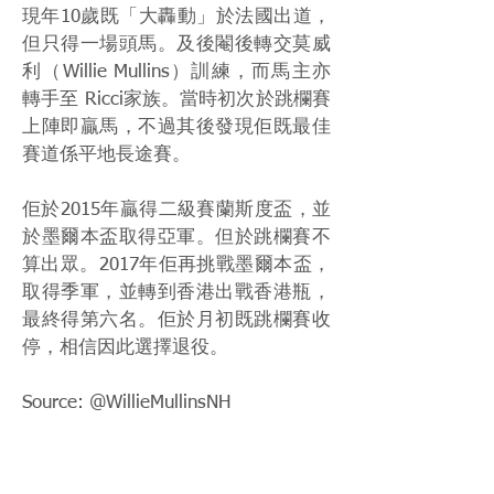
現年10歲既「大轟動」於法國出道，
但只得一場頭馬。及後閹後轉交莫威
利（Willie Mullins）訓練，而馬主亦
轉手至 Ricci家族。當時初次於跳欄賽
上陣即贏馬，不過其後發現佢既最佳
賽道係平地長途賽。
佢於2015年贏得二級賽蘭斯度盃，並
於墨爾本盃取得亞軍。但於跳欄賽不
算出眾。2017年佢再挑戰墨爾本盃，
取得季軍，並轉到香港出戰香港瓶，
最終得第六名。佢於月初既跳欄賽收
停，相信因此選擇退役。
Source: @WillieMullinsNH