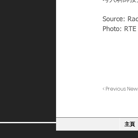
Source: Rac
Photo: RTE
< Previous New
主頁