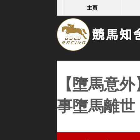
主頁
競馬知舍G
【墮馬意外】少
事墮馬離世