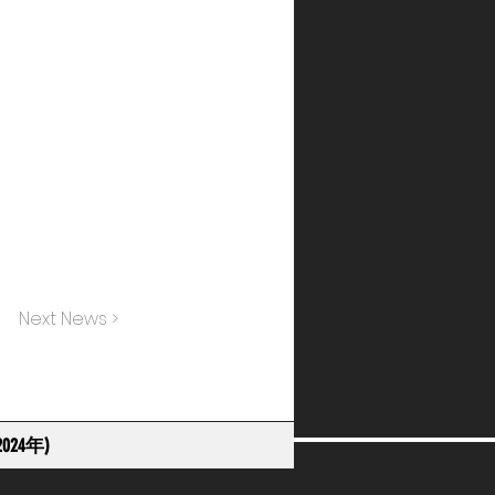
Next News >
024年)