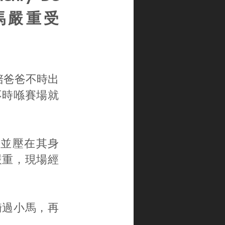
d墮馬嚴重受
陪爸爸不時出
不時喺賽場就
。
並壓在其身
嚴重，現場經
騎過小馬，再