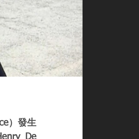
ce）發生
y De