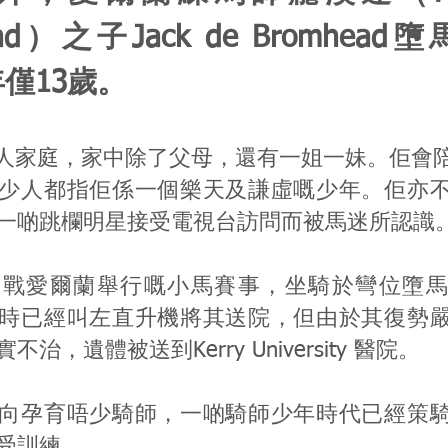
ead）之子Jack de Bromhea
僅13歲。
於五人家庭，家中除了父母，還有一姐一妹。佢會
少人都指佢係一個樂天及謙虛嘅少年。佢亦
一啲跳欄明星接受電視台訪問而被馬迷所認識
出戰愛爾蘭舉行嘅小馬賽事，坐騎於彎位墮馬
時已經叫左直升機將其送院，但由於其復勢
治，遺體被送到Kerry University 醫院。
向孕育唔少騎師，一啲騎師少年時代已經策
受訓練。