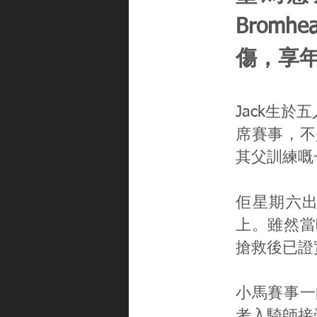
Bromh
傷，享年
Jack生
席賽事，不
其父訓練嘅
佢星期六
上。雖然當
搶救後已證實不
小馬賽事一
考入騎師接