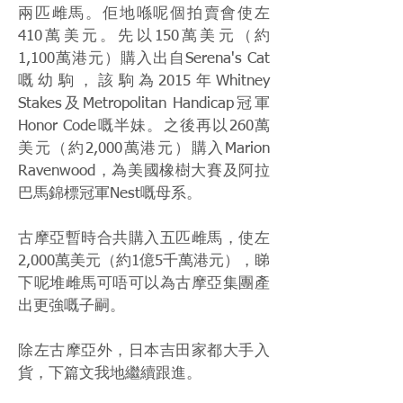
兩匹雌馬。佢地喺呢個拍賣會使左
410萬美元。先以150萬美元（約
1,100萬港元）購入出自Serena's Cat
嘅幼駒，該駒為2015年Whitney
Stakes及Metropolitan Handicap冠軍
Honor Code嘅半妹。之後再以260萬
美元（約2,000萬港元）購入Marion
Ravenwood，為美國橡樹大賽及阿拉
巴馬錦標冠軍Nest嘅母系。
古摩亞暫時合共購入五匹雌馬，使左
2,000萬美元（約1億5千萬港元），睇
下呢堆雌馬可唔可以為古摩亞集團產
出更強嘅子嗣。
除左古摩亞外，日本吉田家都大手入
貨，下篇文我地繼續跟進。