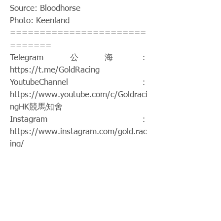
Source: Bloodhorse
Photo: Keenland
=======================
=======
Telegram公海：
https://t.me/GoldRacing
YoutubeChannel：
https://www.youtube.com/c/Goldraci
ngHK
競馬知舍
Instagram：
https://www.instagram.com/gold.rac
ing/
Patreon：
https://www.patreon.com/hkgoldraci
ng
FacebookPage：
https://www.facebook.com/HKGoldR
acing