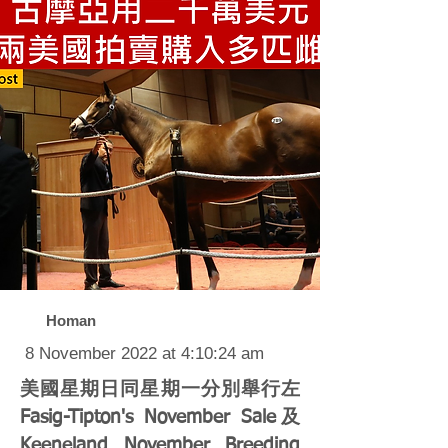
Homan
8 November 2022 at 4:10:24 am
美國星期日同星期一分別舉行左
Fasig-Tipton's November Sale及
Keeneland November Breeding