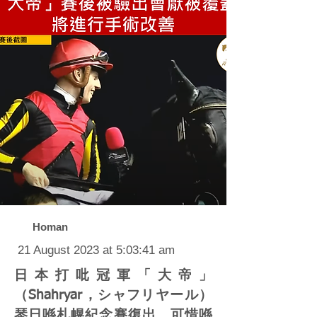
Homan
21 August 2023 at 5:03:41 am
日本打吡冠軍「大帝」
（Shahryar，シャフリヤール）
琴日喺札幌紀念賽復出，可惜喺