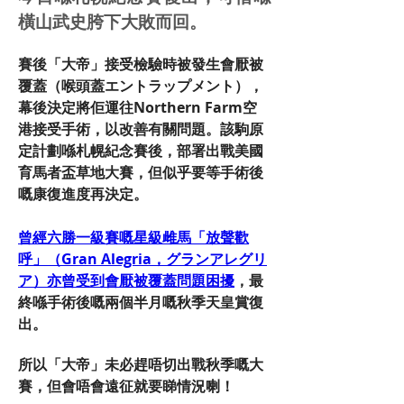
橫山武史胯下大敗而回。
賽後「大帝」接受檢驗時被發生會厭被
覆蓋（喉頭蓋エントラップメント），
幕後決定將佢運往Northern Farm空
港接受手術，以改善有關問題。該駒原
定計劃喺札幌紀念賽後，部署出戰美國
育馬者盃草地大賽，但似乎要等手術後
嘅康復進度再決定。
曾經六勝一級賽嘅星級雌馬「放聲歡
呼」（Gran Alegria，グランアレグリ
ア）亦曾受到會厭被覆蓋問題困擾
，最
終喺手術後嘅兩個半月嘅秋季天皇賞復
出。
所以「大帝」未必趕唔切出戰秋季嘅大
賽，但會唔會遠征就要睇情況喇！