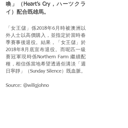
喚」（Heart’s Cry，ハーツクラ
イ）配合既雄馬。
「女王儲」係2018年6月時被澳洲以
外人士以高價購入，並指定於當時春
季賽事後退役。結果，「女王儲」於
2018年8月底宣布退役。而呢匹一級
賽冠軍現時係Northern Farm 繼續配
種，相信係當地希望透過佢溝淡「週
日寧靜」（Sunday Silence）既血脈。
Source: @willgjohno