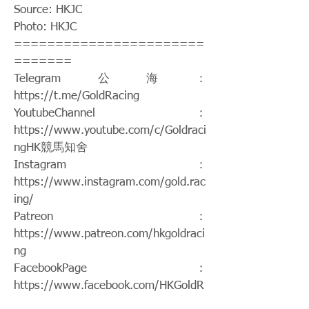
Source: HKJC
Photo: HKJC
=======================
=======
Telegram公海：
https://t.me/GoldRacing
YoutubeChannel：
https://www.youtube.com/c/Goldraci
ngHK
競馬知舍
Instagram：
https://www.instagram.com/gold.rac
ing/
Patreon：
https://www.patreon.com/hkgoldraci
ng
FacebookPage：
https://www.facebook.com/HKGoldR
acing