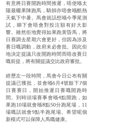
有意將日賽開跑時間推遲，唔使喺太
陽最曬果陣跑馬，騎師亦唔會喺酷熱
天氣下中暑。馬會就話想喺今季尾測
試，睇下會唔會對投注額有好大影
響。雖然佢地覺得如果跑黃昏馬，將
日賽調去星期六會更好，但因為涉及
賽日嘅調動，政府未必會批。因此佢
地決定提議只改開跑時間而唔改賽日
嘅前提，將有關提議交比政府審批。
經歷左一段時間，馬會今日公布有關
提議已獲批，並會喺6月4號餘下7個
日賽賽日，開始推遲日賽嘅開跑時
間。到時頭場賽事會喺4點開跑，如
果跑10場就會喺8點50分跑尾場，11
場嘅話就會9點半跑尾場。希望呢個
新模式可以保障人馬嘅健康。