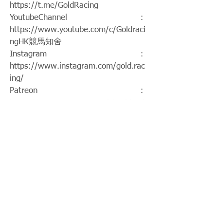
https://t.me/GoldRacing
YoutubeChannel：
https://www.youtube.com/c/Goldraci
ngHK
競馬知舍
Instagram：
https://www.instagram.com/gold.rac
ing/
Patreon：
https://www.patreon.com/hkgoldraci
ng
FacebookPage：
https://www.facebook.com/HKGoldR
acing
Twitch：
https://www.twitch.tv/goldenrace
賽馬新聞：
https://www.hkgoldracing.com/news
-1