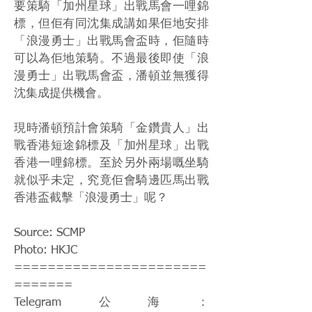
要策騎「加州星球」出戰馬會一哩錦
標，但佢有同沈集成講如果佢地安排
「浪漫勇士」出戰馬會盃時，佢隨時
可以為佢地策騎。不過最後即使「浪
漫勇士」出戰馬會盃，潘頓並無獲得
沈集成提供機會。
現時潘頓預計會策騎「金鑽貴人」出
戰香港短途錦標及「加州星球」出戰
香港一哩錦標。至於另外兩場嘅坐騎
就似乎未定，究竟佢會騎邊匹馬出戰
香港盃截擊「浪漫勇士」呢？
Source: SCMP
Photo: HKJC
=======================
=======
Telegram公海：