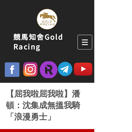
競馬知舍Gold
Racing
【屈我啦屈我啦】潘
頓：沈集成無搵我騎
「浪漫勇士」