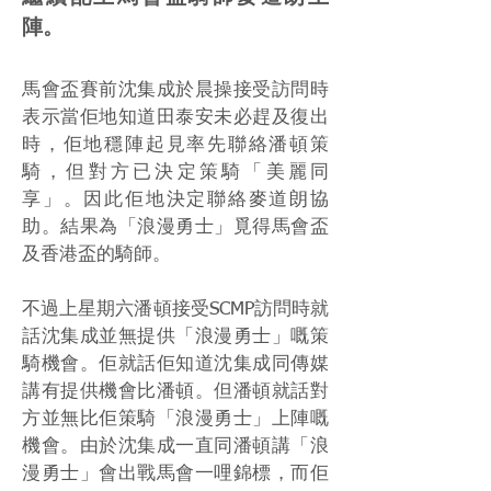
陣。
馬會盃賽前沈集成於晨操接受訪問時
表示當佢地知道田泰安未必趕及復出
時，佢地穩陣起見率先聯絡潘頓策
騎，但對方已決定策騎「美麗同
享」。因此佢地決定聯絡麥道朗協
助。結果為「浪漫勇士」覓得馬會盃
及香港盃的騎師。
不過上星期六潘頓接受SCMP訪問時就
話沈集成並無提供「浪漫勇士」嘅策
騎機會。佢就話佢知道沈集成同傳媒
講有提供機會比潘頓。但潘頓就話對
方並無比佢策騎「浪漫勇士」上陣嘅
機會。由於沈集成一直同潘頓講「浪
漫勇士」會出戰馬會一哩錦標，而佢