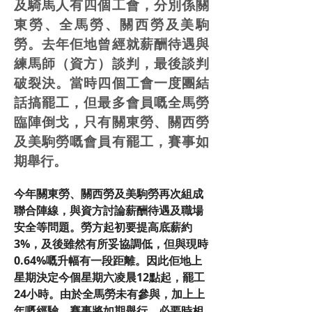
及騎馬人有四個工會，分別係關
東勞、全馬勞、關西勞及美駒
勞。去年佢地曾經就薪酬待遇與
練馬師（資方）談判，最後談判
破裂決。當時四個工會一度團結
話搞罷工，但最多會員嘅全馬勞
臨陣倒戈，只有關東勞、關西勞
及美駒勞嘅會員有罷工，賽事如
期舉行。
今年關東勞、關西勞及美駒勞再次組成
聯合陣線，與資方討論薪酬待遇及職場
安全等問題。勞方起初要提高底薪約
3%，及後雖然有所妥協調低，但與現時
0.64%嘅升幅有一段距離。因此佢地上
星期決定今個星期六凌晨12點起，罷工
24小時。由於全馬勞未有參與，加上上
年嘅經驗，賽事將如期舉行，必要時相