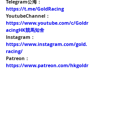
Telegram公海：
https://t.me/GoldRacing
YoutubeChannel：
https://www.youtube.com/c/Goldr
acingHK競馬知舍
Instagram：
https://www.instagram.com/gold.
racing/
Patreon：
https://www.patreon.com/hkgoldr
acing
FacebookPage：
https://www.facebook.com/HKGol
dRacing
Twitch：
https://www.twitch.tv/goldenrace
賽馬新聞：
https://www.hkgoldracing.com/ne
ws-1