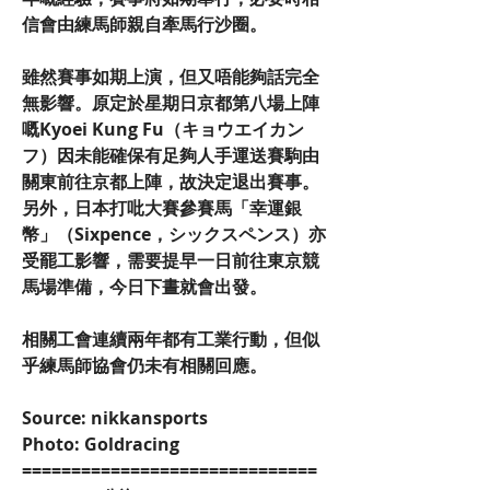
信會由練馬師親自牽馬行沙圈。
雖然賽事如期上演，但又唔能夠話完全
無影響。原定於星期日京都第八場上陣
嘅Kyoei Kung Fu（キョウエイカン
フ）因未能確保有足夠人手運送賽駒由
關東前往京都上陣，故決定退出賽事。
另外，日本打吡大賽參賽馬「幸運銀
幣」（Sixpence，シックスペンス）亦
受罷工影響，需要提早一日前往東京競
馬場準備，今日下晝就會出發。
相關工會連續兩年都有工業行動，但似
乎練馬師協會仍未有相關回應。
Source: nikkansports
Photo: Goldracing
==============================