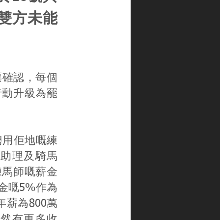
雙方未能
票確認，每個
行動升級為罷
聘用佢地嘅練
助理及騎馬
練馬師嘅薪金
金嘅5%作為
薪為800萬
當然有更多收