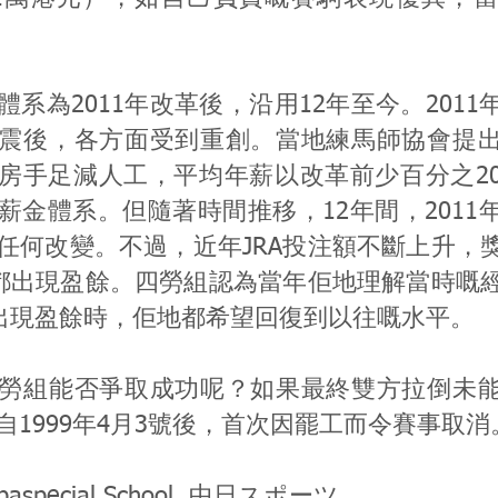
體系為2011年改革後，沿用12年至今。201
震後，各方面受到重創。當地練馬師協會提
房手足減人工，平均年薪以改革前少百分之2
薪金體系。但隨著時間推移，12年間，2011
任何改變。不過，近年JRA投注額不斷上升，
亦都出現盈餘。四勞組認為當年佢地理解當時嘅
A出現盈餘時，佢地都希望回復到以往嘅水平。
勞組能否爭取成功呢？如果最終雙方拉倒未
自1999年4月3號後，首次因罷工而令賽事取消
eibaspecial School, 中日スポーツ