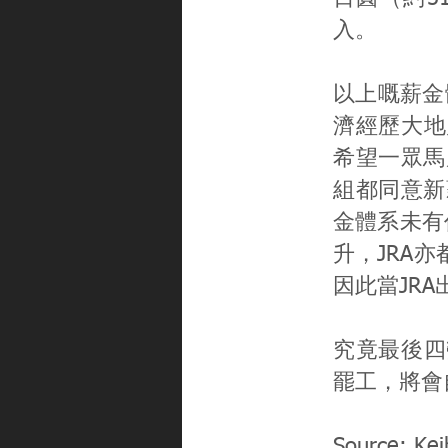
入。
以上嘅薪金
濟經歷大地
希望一眾馬
組都同意新
金體系未有
升，JRA
因此當JR
究竟最後四
罷工，將會
Source: K