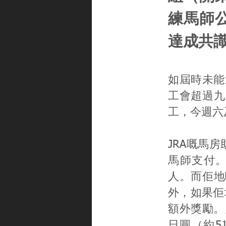
練馬師
達成共識
如屆時未能
工會超過九
工，今週六
JRA嘅馬
馬師支付
人。而佢地
外，如果佢
額外獎勵。
日圓（約5