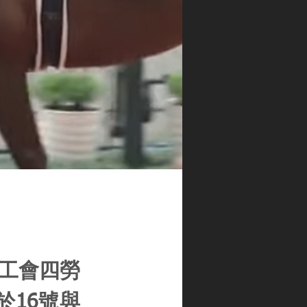
人工會四勞
16號與