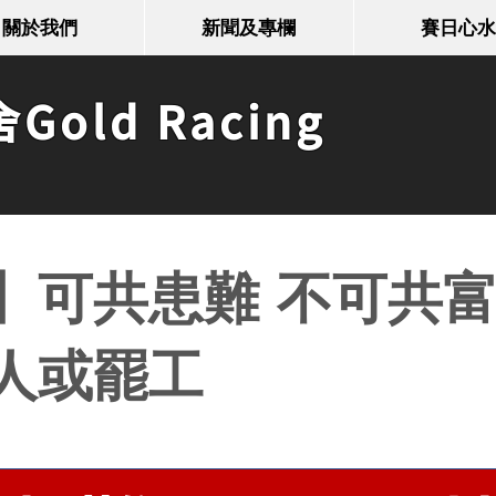
關於我們
新聞及專欄
賽日心水
old Racing
可共患難 不可共富貴
人或罷工