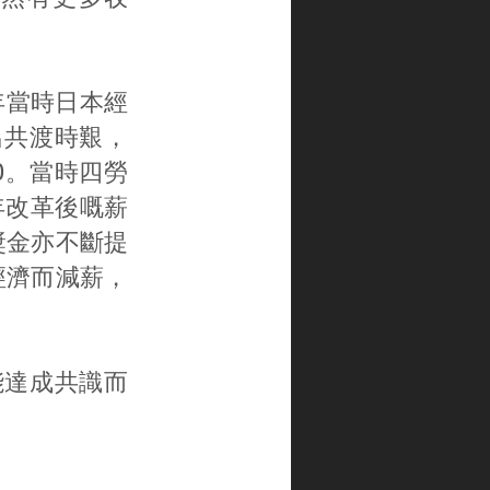
1年當時日本經
出共渡時艱，
0。當時四勞
年改革後嘅薪
獎金亦不斷提
經濟而減薪，
能達成共識而
。