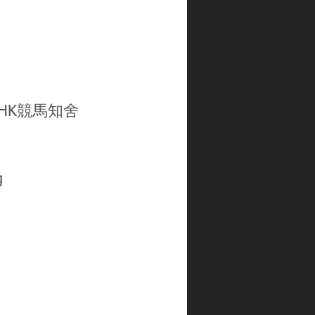
gHK
競馬知舍
g