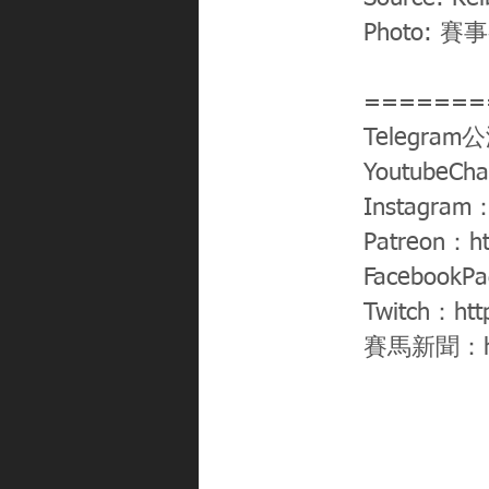
Photo: 賽
=======
Telegram
YoutubeCh
Instagram
Patreon：
h
FacebookP
Twitch：
htt
賽馬新聞：