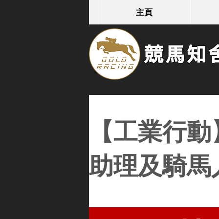
主頁
競馬知舍G
【工業行動】
助理及騎馬