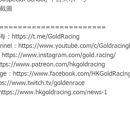
事截圖
=======================
公海：
https://t.me/GoldRacing
annel：
https://www.youtube.com/c/Goldracin
：
https://www.instagram.com/gold.racing/
ttps://www.patreon.com/hkgoldracing
age：
https://www.facebook.com/HKGoldRacin
ps://www.twitch.tv/goldenrace
https://www.hkgoldracing.com/news-1