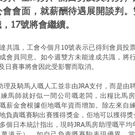
公會會面，就薪酬待遇展開談判。
，17號將會繼續。
達共識，工會今個月10號表示已得到會員投
成會員同意。如今週雙方未能達成共識，將
及日賽事將會因此受影響而取消。
房助理及騎馬人嘅人工並非由JRA支付，而是由
。練馬師就好似一間公司嘅老闆，出糧比馬房
嘅薪金會根據佢地嘅年資而增加。除左來自
地負責嘅賽駒出賽獲得獎金，佢地可以獲得獎
多個日本統計指出，現時JRA馬房助理嘅平均年
1萬港元），如自己負責嘅賽駒表現優異，