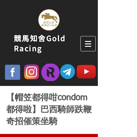
競馬知舍Gold
Racing
【帽笠都得咁condom
都得啦】巴西騎師跌鞭
奇招催策坐騎