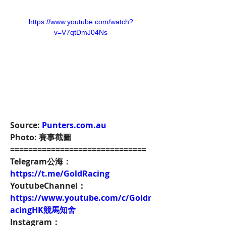
https://www.youtube.com/watch?
v=V7qtDmJ04Ns
Source: 
Punters.com.au
Photo: 賽事截圖
==============================
Telegram公海：
https://t.me/GoldRacing
YoutubeChannel：
https://www.youtube.com/c/Goldr
acingHK競馬知舍
Instagram：