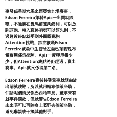
事發係星期六馬來西亞第九場賽事，
Edson Ferreira策騎Apis一出閘就跌
鞭，不過勝在隻馬前速夠銳利，可以放
到頭跑。轉入直路初都可以領先到，不
過趨近終點就受到外面嘅賽駒
Attention挑戰。跌左鞭嘅Edson 
Ferreira就急中生智除左自己頂帽塊布
當鞭用催策坐騎。Apis一度彈甩番少
少，但Attention終點將佢趕過，贏出
賽事。Apis就只係得第二名。
Edson Ferreira賽後接受董事就話由於
出閘就跌鞭，所以就用帽布催策坐騎，
仲話呢個情況係巴西唔罕見。董事未有
就事件罰款，但就警告Edson Ferreira
未來唔可以再除身上嘅野去催策坐騎，
避免嚇親或干擾其他對手。