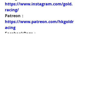
https://www.instagram.com/gold.
racing/
Patreon：
https://www.patreon.com/hkgoldr
acing
FacebookPage：
https://www.facebook.com/HKGol
dRacing
Twitch：
https://www.twitch.tv/goldenrace
賽馬新聞：
https://www.hkgoldracing.com/ne
ws-1