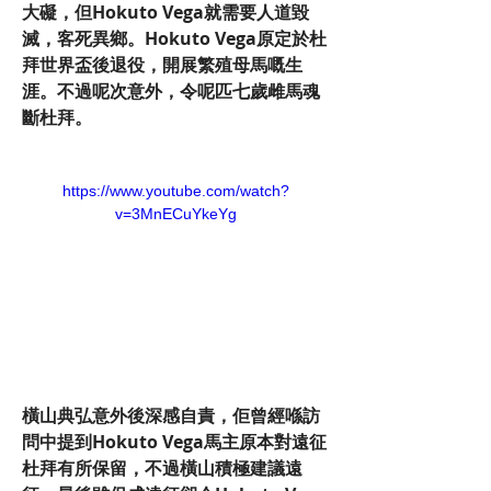
大礙，但Hokuto Vega就需要人道毀
滅，客死異鄉。Hokuto Vega原定於杜
拜世界盃後退役，開展繁殖母馬嘅生
涯。不過呢次意外，令呢匹七歲雌馬魂
斷杜拜。
https://www.youtube.com/watch?
v=3MnECuYkeYg
橫山典弘意外後深感自責，佢曾經喺訪
問中提到Hokuto Vega馬主原本對遠征
杜拜有所保留，不過橫山積極建議遠