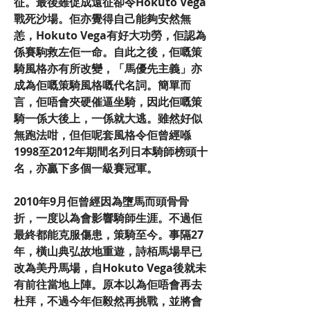
征。最後雖促成遠征卻令Hokuto Vega
戰死沙場。佢亦覺得自己能夠安然無
恙，Hokuto Vega有好大功勞，佢認為
係賽駒救左佢一命。自此之後，佢嘅策
騎風格亦有所改變，「馬優先主義」亦
成為佢嘅策騎風格嘅代名詞。簡單而
言，佢唔會夾硬催逼坐騎，因此佢嘅策
騎一係大後上，一係就大逃。雖然好似
無跑法咁，但佢呢套風格令佢曾經喺
1998至2012年期間名列日本騎師榜頭十
名，亦贏下多個一級賽冠軍。
2010年9月佢曾經因為墮馬而頭骨骨
折，一度以為會影響騎師生涯。不過佢
最終都能克服傷患，策騎至今。事隔27
年，橫山典弘故地重遊，詩栢馬場早已
改為美丹馬場，自Hokuto Vega後就未
有前往當地上陣。原本以為佢唔會再去
杜拜，不過今年佢毅然再挑戰，並將會