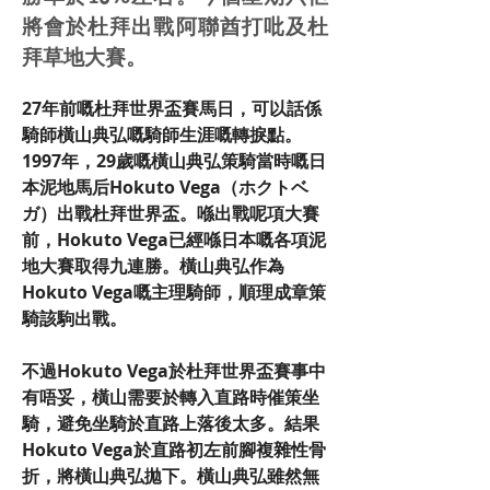
將會於杜拜出戰阿聯酋打吡及杜
拜草地大賽。
27年前嘅杜拜世界盃賽馬日，可以話係
騎師橫山典弘嘅騎師生涯嘅轉捩點。
1997年，29歲嘅橫山典弘策騎當時嘅日
本泥地馬后Hokuto Vega（ホクトベ
ガ）出戰杜拜世界盃。喺出戰呢項大賽
前，Hokuto Vega已經喺日本嘅各項泥
地大賽取得九連勝。橫山典弘作為
Hokuto Vega嘅主理騎師，順理成章策
騎該駒出戰。
不過Hokuto Vega於杜拜世界盃賽事中
有唔妥，橫山需要於轉入直路時催策坐
騎，避免坐騎於直路上落後太多。結果
Hokuto Vega於直路初左前腳複雜性骨
折，將橫山典弘拋下。橫山典弘雖然無