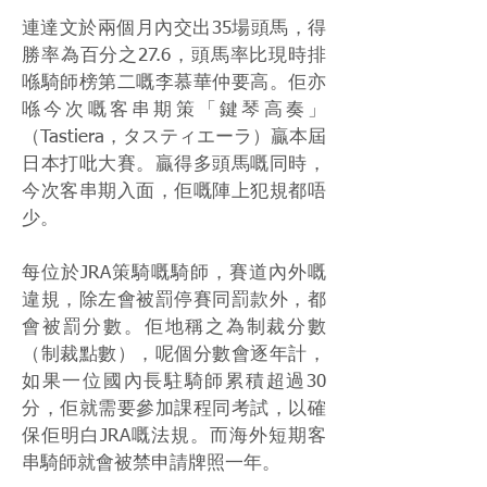
連達文於兩個月內交出35場頭馬，得
勝率為百分之27.6，頭馬率比現時排
喺騎師榜第二嘅李慕華仲要高。佢亦
喺今次嘅客串期策「鍵琴高奏」
（Tastiera，タスティエーラ）贏本屆
日本打吡大賽。贏得多頭馬嘅同時，
今次客串期入面，佢嘅陣上犯規都唔
少。
每位於JRA策騎嘅騎師，賽道內外嘅
違規，除左會被罰停賽同罰款外，都
會被罰分數。佢地稱之為制裁分數
（制裁點數），呢個分數會逐年計，
如果一位國內長駐騎師累積超過30
分，佢就需要參加課程同考試，以確
保佢明白JRA嘅法規。而海外短期客
串騎師就會被禁申請牌照一年。