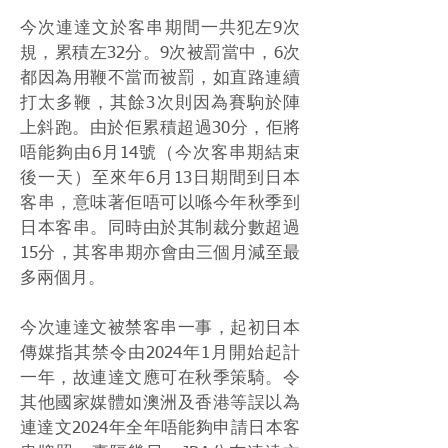
今次連達文於客串期間一共犯左9次
規，累積左32分。9次被罰當中，6次
都因為用鞭不當而被罰，如直路連續
打太多鞭，其餘3次則因為賽駒於陣
上斜跑。由於佢累積超過30分，佢將
唔能夠由6月14號（今次客串期結束
後一天）至來年6月13日期間到日本
客串，意味著佢唔可以喺今年秋季到
日本客串。同時由於其制裁分數超過
15分，其客串期亦會由三個月減至最
多兩個月。
今次連達文被禁客串一事，起初日本
傳媒指其禁令由2024年1月開始起計
一年，故連達文應可在秋季策騎。令
其他國家媒體如澳洲及香港等誤以為
連達文2024年全年唔能夠申請日本客