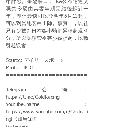
串牌照。事隔幾日，JRA公布連達文
嘅禁令應由其客串期完結後起計一
年，即佢最快可以於明年6月13起，
可以到當地客串上陣。事實上，以往
只有少數到日本客串騎師累積超過30
分，所以呢項禁令甚少被提起，以致
引起誤會。
Source: デイリースポーツ
Photo: HKJC
=======================
=======
Telegram公海：
https://t.me/GoldRacing
YoutubeChannel：
https://www.youtube.com/c/Goldraci
ngHK
競馬知舍
Instagram：