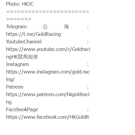
Photo: HKJC
=======================
=======
Telegram公海：
https://t.me/GoldRacing
YoutubeChannel：
https://www.youtube.com/c/Goldraci
ngHK
競馬知舍
Instagram：
https://www.instagram.com/gold.rac
ing/
Patreon：
https://www.patreon.com/hkgoldraci
ng
FacebookPage：
https://www.facebook.com/HKGoldR
acing
Twitch：