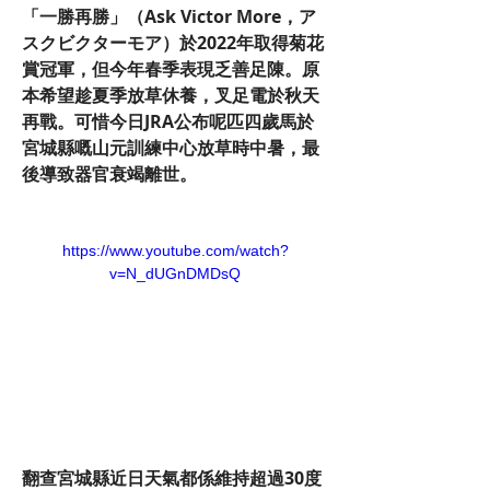
「一勝再勝」（Ask Victor More，ア
スクビクターモア）於2022年取得菊花
賞冠軍，但今年春季表現乏善足陳。原
本希望趁夏季放草休養，叉足電於秋天
再戰。可惜今日JRA公布呢匹四歲馬於
宮城縣嘅山元訓練中心放草時中暑，最
後導致器官衰竭離世。
https://www.youtube.com/watch?
v=N_dUGnDMDsQ
翻查宮城縣近日天氣都係維持超過30度