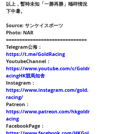
以上，暫時未知「一勝再勝」喺咩情況
下中暑。
Source: サンケイスポーツ
Photo: NAR
==============================
Telegram公海：
https://t.me/GoldRacing
YoutubeChannel：
https://www.youtube.com/c/Goldr
acingHK競馬知舍
Instagram：
https://www.instagram.com/gold.
racing/
Patreon：
https://www.patreon.com/hkgoldr
acing
FacebookPage：
https://www.facebook.com/HKGol