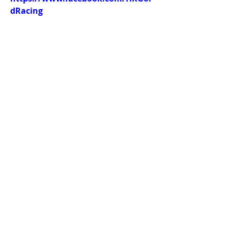
dRacing
Twitch：
https://www.twitch.tv/goldenrace
賽馬新聞：
https://www.hkgoldracing.com/ne
ws-1
< Previous News