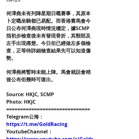
何澤堯未有列陣星期日嘅賽事，其原本
卜定嘅坐騎都已易配。而香港賽馬會今
日公布何澤堯現時情況穩定，據SCMP
指初步檢查後未有發現骨折，其頸部及
左手出現痛楚。今日佢已經做左多個檢
查，正等待詳細檢查結果先可以知道傷
勢。
何澤堯將暫時未能上陣。馬會就話會稍
後公布佢幾時可復出。
Source: HKJC, SCMP
Photo: HKJC
==============================
Telegram公海：
https://t.me/GoldRacing
YoutubeChannel：