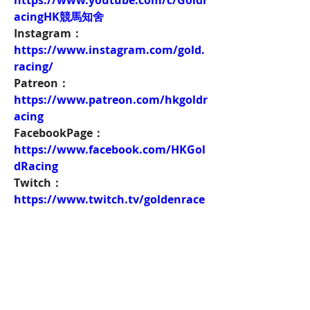
https://www.youtube.com/c/Goldr
acingHK競馬知舍
Instagram：
https://www.instagram.com/gold.
racing/
Patreon：
https://www.patreon.com/hkgoldr
acing
FacebookPage：
https://www.facebook.com/HKGol
dRacing
Twitch：
https://www.twitch.tv/goldenrace
賽馬新聞：
https://www.hkgoldracing.com/ne
ws-1