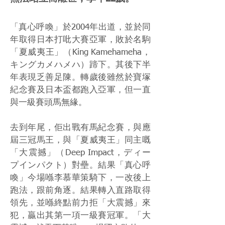
「真心呼喚」於2004年出道，並於同
年取得日本打吡大賽亞軍，敗於名駒
「夏威夷王」（King Kamehameha，
キングカメハメハ）蹄下。其後下半
年表現乏善足陳。轉歲後雖然於寶塚
紀念賽及日本盃都跑入亞軍，但一直
與一級賽頭馬無緣。
去到年尾，佢出戰有馬紀念賽，與應
屆三冠馬王，與「夏威夷王」同主嘅
「大震撼」（Deep Impact，ディー
プインパクト）對壘。結果「真心呼
喚」今場喺李慕華策騎下，一改後上
跑法，跟前角逐。結果轉入直路取得
領先，並喺終點前力拒「大震撼」來
犯，贏出其第一項一級賽冠軍。「大