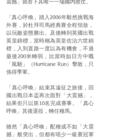
震撼」就吞下其唯一一場國內敗仗。
「真心呼喚」踏入2006年毅然挑戰海
外賽，於杜拜司馬經典賽全程領放，
以玩敵姿態勝出。及後轉到英國出戰
英皇錦標，當時稱為英皇佐治六世錦
標，入到直路一度以為有機會，不過
最後200米轉弱，比當時如日方中嘅
「風馳」（Hurricane Run）擊敗，只
係得季軍。
「真心呼喚」結束其遠征之旅後，回
國出戰日本盃再次面對「大震撼」，
結果佢只以第10名完成賽事。「真心
呼喚」其後退役，轉任種馬。
雖然「真心呼喚」配種成不如「大震
撼」般突出，但都有唔少一級賽冠軍