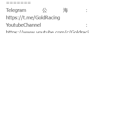
=======
Telegram公海：
https://t.me/GoldRacing
YoutubeChannel：
https://www.youtube.com/c/Goldraci
ngHK
競馬知舍
Instagram：
https://www.instagram.com/gold.rac
ing/
Patreon：
https://www.patreon.com/hkgoldraci
ng
FacebookPage：
https://www.facebook.com/HKGoldR
acing
Twitch：
https://www.twitch.tv/goldenrace
賽馬新聞：