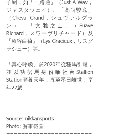
子嗣，如「一路通」（Just A Way，
ジャスタウェイ）、「高尚駿逸」
（Cheval Grand，シュヴァルグラ
ン）、「文雅之士」（Suave
Richard，スワーヴリチャード）及
「雍容白荷」（Lys Gracieux，リスグ
ラシュー）等。
「真心呼喚」於2020年從種馬引退，
並以功勞馬身份喺社台Stallion
Station頤養天年，直至琴日離世，享
年22歲。
Source: nikkansports
Photo: 賽事截圖
=======================