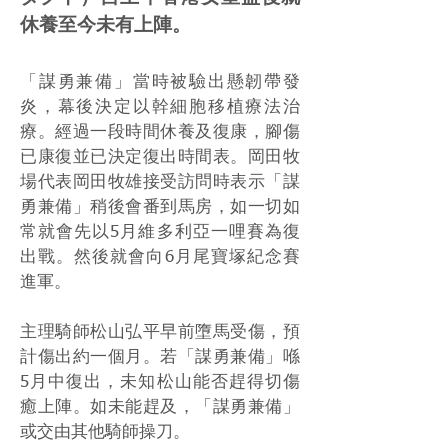
休養至今未有上陣。
「謀勇兼備」當時被驗出懸韌帶發
炎，幕後決定以幹細胞移植療法治
療。經過一段時間休養及復康，腳傷
已康復並已決定復出時間表。岡田牧
場代表岡田牧雄接受訪問時表示「謀
勇兼備」稍後會番到馬房，如一切如
常就會先以5月維多利亞一哩賽為復
出戰。然後就會向6月尾寶塚紀念賽
進軍。
主理騎師松山弘平早前墮馬受傷，預
計傷出約一個月。若「謀勇兼備」喺
5月中復出，未知松山能否趕得切傷
癒上陣。如未能趕及，「謀勇兼備」
或交由其他騎師操刀。