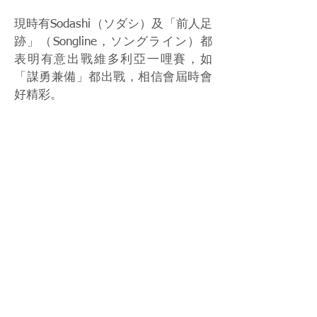
現時有Sodashi（ソダシ）及「前人足
跡」（Songline，ソングライン）都
表明有意出戰維多利亞一哩賽，如
「謀勇兼備」都出戰，相信會屆時會
好精彩。
Source: Nikkansports
Photo: HKJC