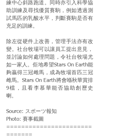
練中心斜路跑道。同時亦引入科學協
助訓練及尋找優質賽駒，例如透過測
試馬匹的乳酸水平，判斷賽駒是否有
充足的訓練。
除左從硬件上改善，管理手法亦有改
變。社台牧場可以讓員工提出意見，
並討論如何處理問題，令社台牧場尤
如一家人。佢地希望Stars On Earth能
夠贏得三冠雌馬，成為牧場首匹三冠
雌馬。Stars On Earth將會喺秋華賞排
9檔，且看李慕華能否協助創歷史
喇。
Source: スポーツ報知
Photo: 賽事截圖
=======================
=======