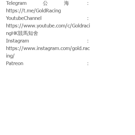
Telegram公海：
https://t.me/GoldRacing
YoutubeChannel：
https://www.youtube.com/c/Goldraci
ngHK
競馬知舍
Instagram：
https://www.instagram.com/gold.rac
ing/
Patreon：
https://www.patreon.com/hkgoldraci
ng
FacebookPage：
https://www.facebook.com/HKGoldR
acing
Twitch：
https://www.twitch.tv/goldenrace
賽馬新聞：
https://www.hkgoldracing.com/news