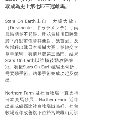
取成為史上第七匹三冠雌馬。
Stars On Earth出自「大鳴大放」
（Duramente，ドゥラメンテ），兩
歲時期並不起眼。櫻花賞於川田將雅
胯下終點前僅勝其他對手獲首冠。及
後增程出戰日本橡樹大賽，並轉交李
慕華策騎，賽前只屬第三熱門。結果
Stars On Earth以強橫後勁攻陷第二
冠。賽後Stars On Earth被驗出骨折，
需要動手術。結果手術並成功趕及復
出。
Northern Farm 及社台牧場一直支持
日本賽馬發展，Northern Farm 近年
出品成績都比社台牧場出品好。社台
牧場近年改善旗下位於宮城嘅山元訓