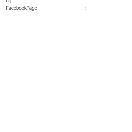
ng
FacebookPage：
https://www.facebook.com/HKGoldR
acing
Twitch：
https://www.twitch.tv/goldenrace
賽馬新聞：
https://www.hkgoldracing.com/news
-1
< Previous News