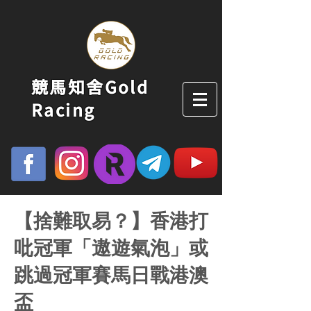
競馬知舍Gold
Racing
【捨難取易？】香港打
吡冠軍「遨遊氣泡」或
跳過冠軍賽馬日戰港澳
盃