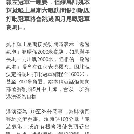
報左冠軍一哩賽，但練馬師姚本
輝就喺上星期六嘅訪問提到呢匹
打吡冠軍將會跳過四月尾嘅冠軍
賽馬日。
姚本輝上星期接受訪問時表示「遨遊
氣泡」並唔係2000米賽駒，如果與年
長馬一同出戰2000米，佢相信「遨遊
氣泡」唔會有任何表現機會。因此佢
決定將呢匹打吡冠軍縮程至1600米，
甚至1400米角逐。姚本輝就話佢傾向
部署賽駒喺5月中上陣，會以一班賽
港澳盃為目標。
港澳盃為110至85分賽事，為與澳門
賽駒交流賽事。現時評103分嘅「遨
遊氣泡」或許有機會唔使負頂磅出