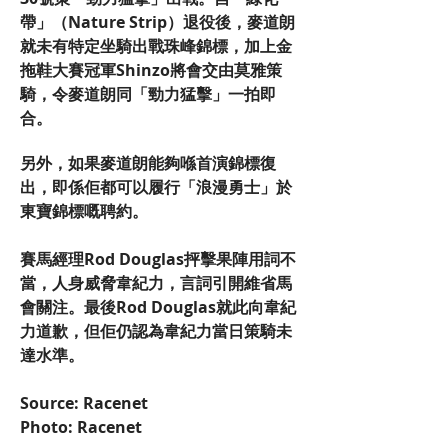
帶」（Nature Strip）退役後，麥道朗
就未有特定坐騎出戰珠峰錦標，加上金
拖鞋大賽冠軍Shinzo將會交由莫雅策
騎，令麥道朗同「勁力猛擊」一拍即
合。
另外，如果麥道朗能夠喺首演錦標復
出，即係佢都可以履行「浪漫勇士」於
東寶錦標嘅聘約。
賽馬經理Rod Douglas抨擊果陣用詞不
當，人身威脅韋紀力，言詞引開維省馬
會關注。最後Rod Douglas就此向韋紀
力道歉，但佢仍認為韋紀力當日策騎未
達水準。
Source: Racenet
Photo: Racenet