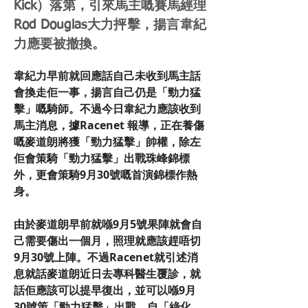
Kick）落第，引來馬主嘅賽馬經理
Rod Douglas大力抨擊，揚言韋紀
力應要被撤換。
韋紀力早前就回應話自己未收到馬主話
會換走佢一事，揚言自己仍是「勁力猛
擊」嘅騎師。不過今日韋紀力應該收到
馬主消息，據Racenet 報導，正在養傷
嘅麥道朗將獲「勁力猛擊」帥權，除左
佢會策騎「勁力猛擊」出戰珠峰錦標
外，更會策騎9月30號嘅首演錦標作熱
身。
由於麥道朗早前就喺9月5號果陣就會自
己需要傷出一個月，照理就應該趕唔切
9月30號上陣。不過Racenet就引述消
息就話麥道朗近日去專科醫生覆診，就
話佢應該可以提早復出，並可以喺9月
30號策「勁力猛擊」出戰。自「綠化