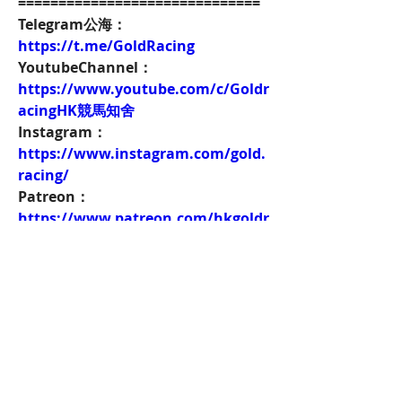
==============================
Telegram公海：
https://t.me/GoldRacing
YoutubeChannel：
https://www.youtube.com/c/Goldr
acingHK競馬知舍
Instagram：
https://www.instagram.com/gold.
racing/
Patreon：
https://www.patreon.com/hkgoldr
acing
FacebookPage：
https://www.facebook.com/HKGol
dRacing
Twitch：
https://www.twitch.tv/goldenrace
賽馬新聞：
https://www.hkgoldracing.com/ne