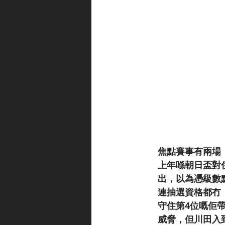
焦點賽事有兩場
上年喺朝日盃對住一
出，以為憑級數
連抽選資格都冇
守住第4位嘅佢帶住
威脅，但川田入