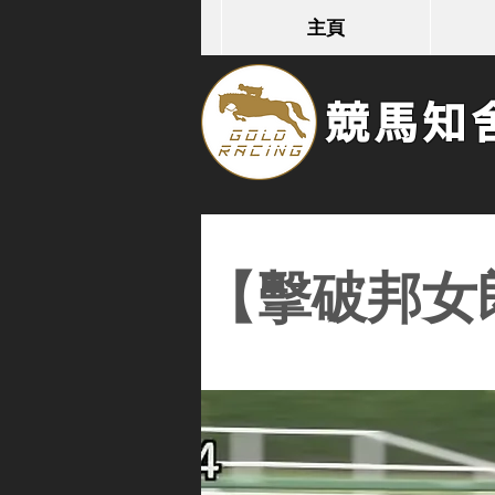
主頁
競馬知舍G
【擊破邦女郎