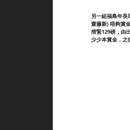
另一組福島年長馬
齋藤新) 唔夠
揹緊129磅，
少少本賞金，之