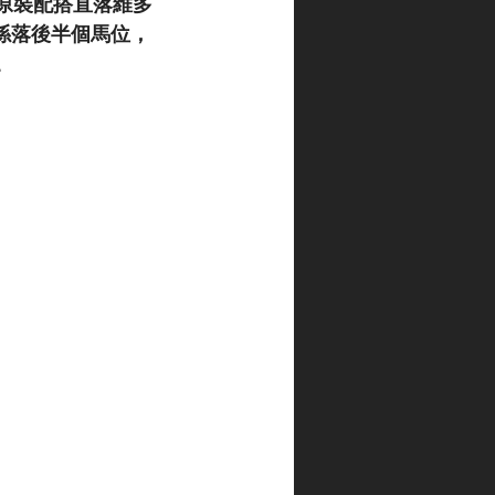
原裝配搭直落維多
只係落後半個馬位，
。