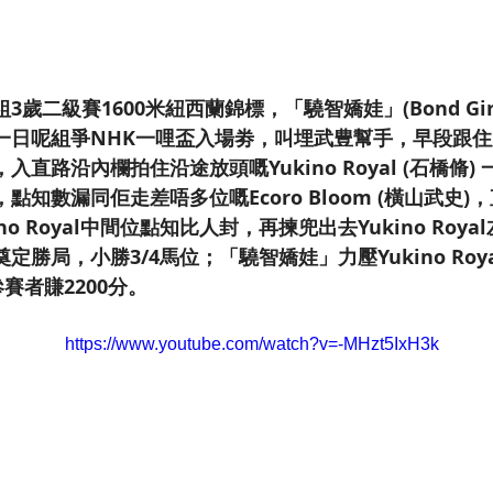
歲二級賽1600米紐西蘭錦標，「驍智嬌娃」(Bond Gir
一日呢組爭NHK一哩盃入場劵，叫埋武豊幫手，早段跟
入直路沿內欄拍住沿途放頭嘅Yukino Royal (石橋脩)
點知數漏同佢走差唔多位嘅Ecoro Bloom (橫山武史
no Royal中間位點知比人封，再揀兜出去Yukino Roy
定勝局，小勝3/4馬位；「驍智嬌娃」力壓Yukino Roy
賽者賺2200分。
https://www.youtube.com/watch?v=-MHzt5IxH3k