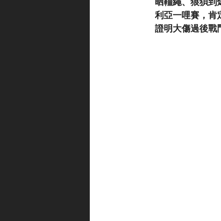
晒韁繩、狼狽到
利亞一哩賽，肯定
證明大傷過後戰