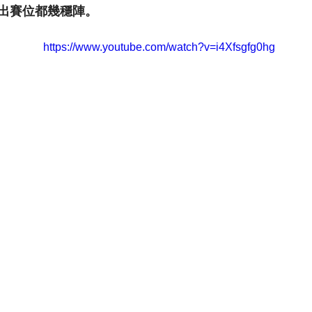
嘅出賽位都幾穩陣。
https://www.youtube.com/watch?v=i4Xfsgfg0hg