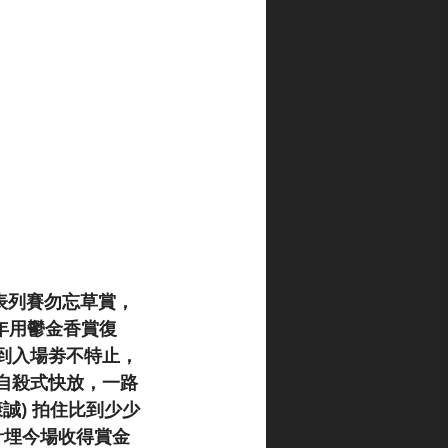
表列賽勿忘草賞，
今年用鬱金香賞復
到入場劵不特止，
自殺式快放，一路
康誠) 拍住比到少少
計埋今場收得賞金