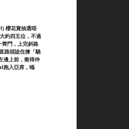
l) 櫻花賞抽選唔
住大約四五位，不過
 一齊鬥，上完斜路
)，直路頭諗住揀「驍
al左邊上前，衝得仲
al跑入亞席，喺