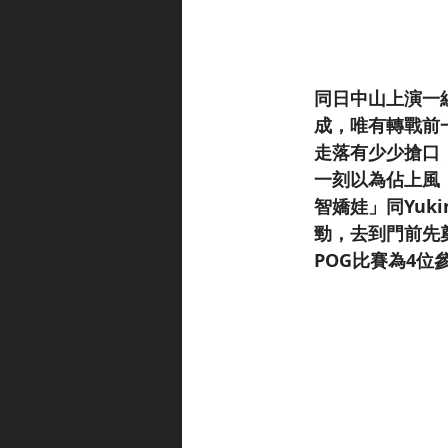
同日中山上演一組3
成，唯有轉戰前
走落有少少搶口，
一刻以為佔上風，
智嬌娃」同Yuki
勁，去到門前先奠
POG比賽為4位參