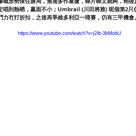
爆嘅形勢保住勝局，無需多作重覆，睇片睇文就夠，稍後
唱到熱晒，贏面不小；Umbrail (川田將雅) 呢個第2
鬥力冇打折扣，之後再爭維多利亞一哩賽，仍有三甲機會
https://www.youtube.com/watch?v=j2Ib-3bMobU