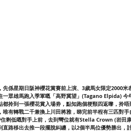
，先係星期日阪神櫻花賞賽前上演、3歲馬女限定2000米
眾雄馬跑入季軍嘅「高野冀望」(Tagano Elpida) 
點都拎到一張櫻花賞入場劵，點知跑個梗頸四返嚟，拎唔
，唯有轉戰二千兼換上川田將雅，睇完前半程有三匹對手
剩低嘅對手上前，去到彎位就有Stella Crown (岩田
到直路移出去推一段擺脫糾纏，以2個半馬位優勢勝出，