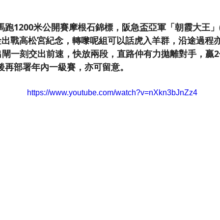
跑1200米公開賽摩根石錦標，阪急盃亞軍「朝霞大王」(Asa
賞金出戰高松宮紀念，轉嚟呢組可以話虎入羊群，沿途過程
由出閘一刻交出前速，快放兩段，直路仲有力拋離對手，贏
後再部署年內一級賽，亦可留意。
https://www.youtube.com/watch?v=nXkn3bJnZz4