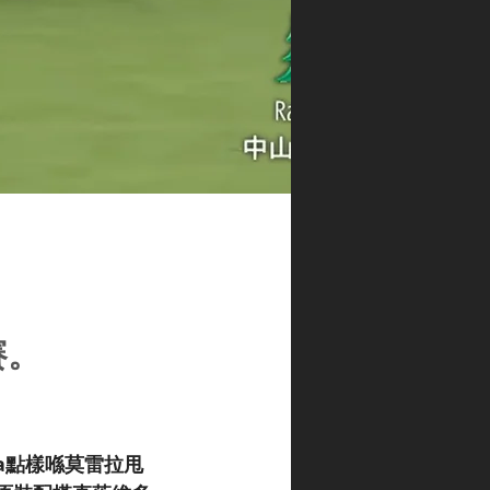
賽。
va點樣喺莫雷拉甩