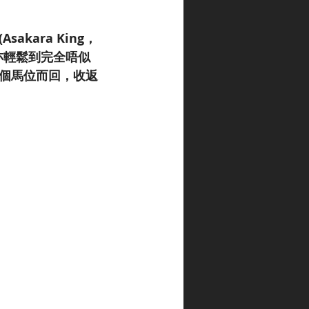
kara King，
亦輕鬆到完全唔似
2個馬位而回，收返