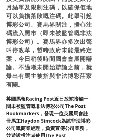
月結單及限制注碼，以確保佢地
可以負擔落敗嘅注碼。此舉引起
博彩公司、賽馬界關注，擔心注
碼流入黑市（即未被監管嘅非法
博彩公司）。賽馬界亦多次出聲
叫停改革，暫時政府未能最終定
案，今日稍後時間國會會展開辯
論。不過喺未開始辯論之前，就
爆出有馬主被指與非法博彩莊家
有關。
英國馬報Racing Post近日放蛇接觸一
間未被監管嘅非法博彩公司The Post 
Bookmarkers，發現一位英國馬會註
冊馬主Haydon Simcock為該非法博彩
公司嘅商業經理，負責宣傳公司業務，
並遊說投注者使用The Post 