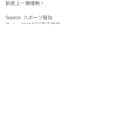
駒更上一層樓喇！
Source: スポーツ報知
Photo: 2020年冠軍盃截圖
< Previous News
News List
Next News >