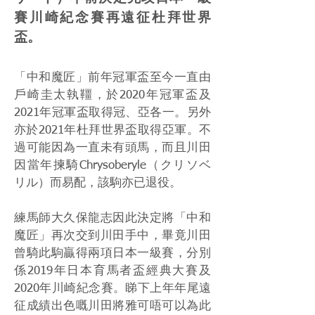
賽川崎紀念賽再遠征杜拜世界
盃。
「中和魔匠」前年冠軍盃至今一直由
戶崎圭太執韁，於2020年冠軍盃及
2021年冠軍盃取得冠、亞各一。另外
亦於2021年杜拜世界盃取得亞軍。不
過可能因為一直未有頭馬，而且川田
因當年揀騎Chrysoberyle（クリソベ
リル）而易配，該駒亦已退役。
練馬師大久保龍志因此決定將「中和
魔匠」再次交到川田手中，畢竟川田
曾騎此駒贏得兩項日本一級賽，分別
係2019年日本育馬者盃經典大賽及
2020年川崎紀念賽。睇下上年年尾遠
征成績出色嘅川田將雅可唔可以為此