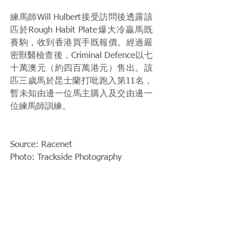
練馬師Will Hulbert接受訪問後透露該
匹於Rough Habit Plate爆大冷贏馬既
賽駒，收到香港買手既報價。經過嚴
密獸醫檢查後，Criminal Defence以七
十萬澳元（約四百萬港元）售出。該
匹三歲馬於昆士蘭打吡跑入第11名，
暫未知由邊一位馬主購入及交由邊一
位練馬師訓練。
Source: Racenet
Photo: Trackside Photography