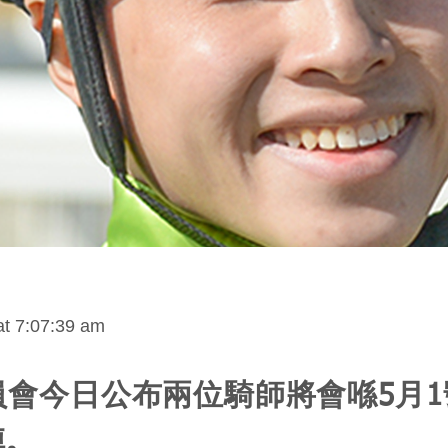
at 7:07:39 am
員會今日公布兩位騎師將會喺5月1
陣。