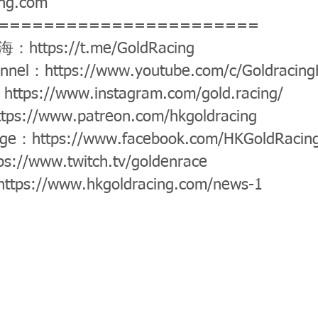
ing.com
=======================
公海：
https://t.me/GoldRacing
annel：
https://www.youtube.com/c/Goldracin
：
https://www.instagram.com/gold.racing/
ttps://www.patreon.com/hkgoldracing
age：
https://www.facebook.com/HKGoldRacin
ps://www.twitch.tv/goldenrace
https://www.hkgoldracing.com/news-1