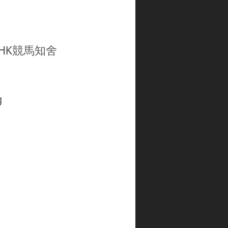
gHK
競馬知舍
g