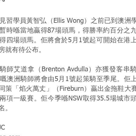
見習學員黃智弘（Ellis Wong）之前已到澳
暫時喺當地贏得87場頭馬，得勝率約百分之
得四場頭馬。佢將會於5月1號起可開始在港
房就有待公布。
師艾道拿（Brenton Avdulla）亦獲發客
歲嘅澳洲騎師將會由5月1號起策騎至季尾。佢
同策「焰火萬丈」（Fireburn）贏出金拖鞋
兩項一級賽。佢今季喺NSW取得35.5場城市
名。
JC