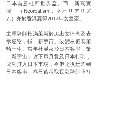
日本首勝杜拜世界盃。而「新寫實
派」（Neorealism，ネオリアリズ
ム）亦於香港贏得2017年女皇盃。
主理騎師杜滿萊就於IG出文悼念及表
示感謝，指「新宇宙」改變左佢既策
騎一生。當年杜滿萊於日本客串，策
「新宇宙」攻下皐月賞及日本打吡，
成功打入日本市場，令佢之後經常到
日本客串，為日後考取長駐騎師牌打
下基礎。
Source: サンケイスポーツ