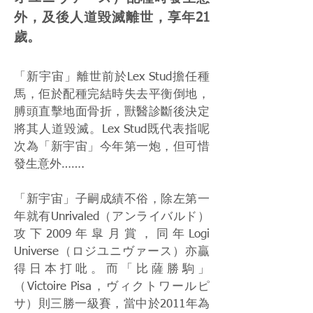
外，及後人道毀滅離世，享年21
歲。
「新宇宙」離世前於Lex Stud擔任種
馬，佢於配種完結時失去平衡倒地，
膊頭直擊地面骨折，獸醫診斷後決定
將其人道毀滅。Lex Stud既代表指呢
次為「新宇宙」今年第一炮，但可惜
發生意外…….
「新宇宙」子嗣成績不俗，除左第一
年就有Unrivaled（アンライバルド）
攻下2009年皐月賞，同年Logi
Universe（ロジユニヴァース）亦贏
得日本打吡。而「比薩勝駒」
（Victoire Pisa，ヴィクトワールピ
サ）則三勝一級賽，當中於2011年為